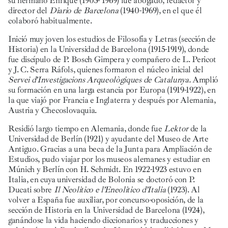
su hermano Enrique (1905- 1969) fue abogado, redactor y
director del
Diario de Barcelona
(1940-1969), en el que él
colaboró habitualmente.
Inició muy joven los estudios de Filosofía y Letras (sección de
Historia) en la Universidad de Barcelona (1915-1919), donde
fue discípulo de P. Bosch Gimpera y compañero de L. Pericot
y J. C. Serra Ráfols, quienes formaron el núcleo inicial del
Servei d’Investigacions Arqueològiques de Catalunya.
Amplió
su formación en una larga estancia por Europa (1919-1922), en
la que viajó por Francia e Inglaterra y después por Alemania,
Austria y Checoslovaquia.
Residió largo tiempo en Alemania, donde fue
Lektor
de la
Universidad de Berlín (1921) y ayudante del Museo de Arte
Antiguo. Gracias a una beca de la Junta para Ampliación de
Estudios, pudo viajar por los museos alemanes y estudiar en
Múnich y Berlín con H. Schmidt. En 1922-1923 estuvo en
Italia, en cuya universidad de Bolonia se doctoró con P.
Ducati sobre
Il Neolitico e l’Eneolitico d’Italia
(1923). Al
volver a España fue auxiliar, por concurso-oposición, de la
sección de Historia en la Universidad de Barcelona (1924),
ganándose la vida haciendo diccionarios y traducciones y