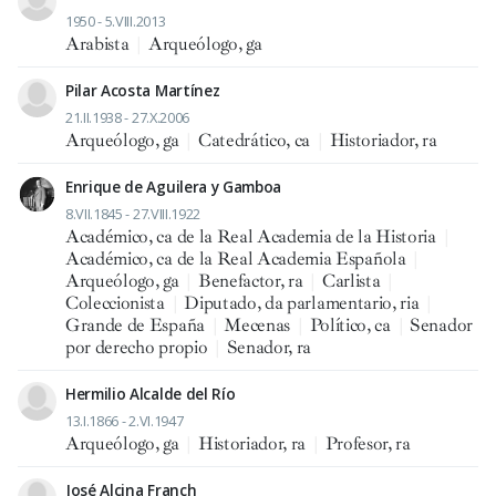
1950 - 5.VIII.2013
Arabista
|
Arqueólogo, ga
Pilar Acosta Martínez
21.II.1938 - 27.X.2006
Arqueólogo, ga
|
Catedrático, ca
|
Historiador, ra
Enrique de Aguilera y Gamboa
8.VII.1845 - 27.VIII.1922
Académico, ca de la Real Academia de la Historia
|
Académico, ca de la Real Academia Española
|
Arqueólogo, ga
|
Benefactor, ra
|
Carlista
|
Coleccionista
|
Diputado, da parlamentario, ria
|
Grande de España
|
Mecenas
|
Político, ca
|
Senador
por derecho propio
|
Senador, ra
Hermilio Alcalde del Río
13.I.1866 - 2.VI.1947
Arqueólogo, ga
|
Historiador, ra
|
Profesor, ra
José Alcina Franch