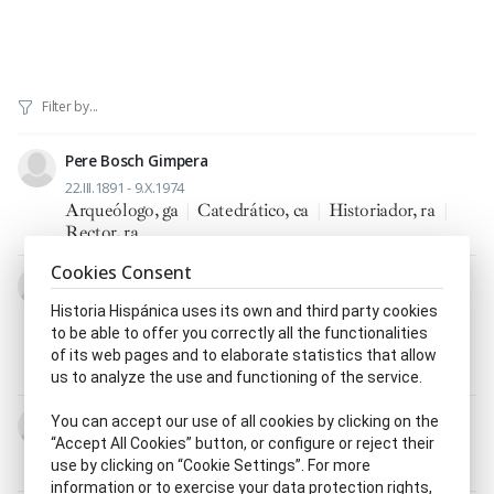
Pere Bosch Gimpera
22.III.1891 - 9.X.1974
Arqueólogo, ga
|
Catedrático, ca
|
Historiador, ra
|
Rector, ra
Cookies Consent
Salvador Espriu i Castelló
10.VII.1913 - 22.II.1985
Historia Hispánica uses its own and third party cookies
Académico, ca de la Reial Academia de Bones Lletres
to be able to offer you correctly all the functionalities
de Barcelona
|
Dramaturgo, ga
|
Escritor, ra
|
of its web pages and to elaborate statistics that allow
Novelista
|
Poeta, tisa
|
Prosista
us to analyze the use and functioning of the service.
Elías Serra i Rafols
You can accept our use of all cookies by clicking on the
“Accept All Cookies” button, or configure or reject their
26.VII.1898 - 27.VII.1972
use by clicking on “Cookie Settings”. For more
Arqueólogo, ga
|
Historiador, ra
information or to exercise your data protection rights,