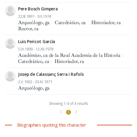
Pere Bosch Gimpera
22.III.1891 - 9.X.1974
Arqueólogo, ga
|
Catedrático, ca
|
Historiador, ra
|
Rector, ra
Luis Pericot García
5.IX.1899 - 12.XII.1978
Académico, ca de la Real Academia de la Historia
|
Catedrático, ca
|
Historiador, ra
Josep de Calassanç Serra i Rafols
2.V.1902 - 30.IV.1971
Arqueólogo, ga
Showing 1-4 of 4 results
1
Biographies quoting this character