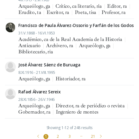
Arqueólogo, ga
|
Crítico, ca literario, ria
|
Editor, ra
|
Erudito, ta
|
Escritor, ra
|
Poeta, tisa
|
Profesor, ra
Francisco de Paula Álvarez-Ossorio y Farfán de los Godos
31.V.1868 - 16.VI.1953
Académico, ca de la Real Academia de la Historia
|
Anticuario
|
Archivero, ra
|
Arqueólogo, ga
|
Bibliotecario, ria
José Álvarez Sáenz de Buruaga
8.XI.1916 - 21.VIII.1995
Arqueólogo, ga
|
Historiador, ra
Rafael Álvarez Sereix
28.XI.1856 - 26.V.1946
Arqueólogo, ga
|
Director, ra de periódico o revista
|
Gobernador, ra
|
Ingeniero de montes
Showing 1-12 of 248 results
1
2
3
···
21