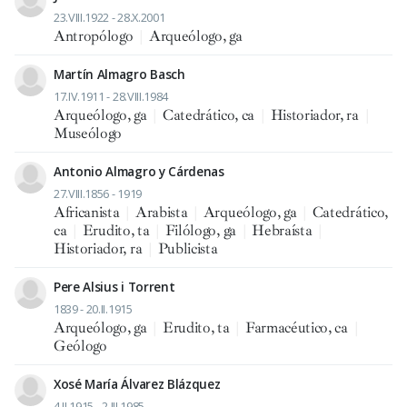
23.VIII.1922 - 28.X.2001
Antropólogo
|
Arqueólogo, ga
Martín Almagro Basch
17.IV.1911 - 28.VIII.1984
Arqueólogo, ga
|
Catedrático, ca
|
Historiador, ra
|
Museólogo
Antonio Almagro y Cárdenas
27.VIII.1856 - 1919
Africanista
|
Arabista
|
Arqueólogo, ga
|
Catedrático,
ca
|
Erudito, ta
|
Filólogo, ga
|
Hebraísta
|
Historiador, ra
|
Publicista
Pere Alsius i Torrent
1839 - 20.II.1915
Arqueólogo, ga
|
Erudito, ta
|
Farmacéutico, ca
|
Geólogo
Xosé María Álvarez Blázquez
4.II.1915 - 2.III.1985