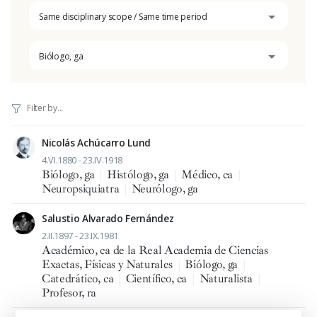
Same disciplinary scope / Same time period
Biólogo, ga
Nicolás Achúcarro Lund
4.VI.1880 - 23.IV.1918
Biólogo, ga
|
Histólogo, ga
|
Médico, ca
|
Neuropsiquiatra
|
Neurólogo, ga
Salustio Alvarado Fernández
2.II.1897 - 23.IX.1981
Académico, ca de la Real Academia de Ciencias
Exactas, Físicas y Naturales
|
Biólogo, ga
|
Catedrático, ca
|
Científico, ca
|
Naturalista
|
Profesor, ra