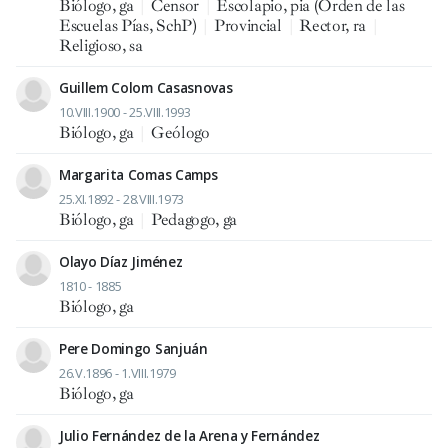
Biólogo, ga
|
Censor
|
Escolapio, pia (Orden de las
Escuelas Pías, SchP)
|
Provincial
|
Rector, ra
|
Religioso, sa
Guillem Colom Casasnovas
10.VIII.1900 - 25.VIII.1993
Biólogo, ga
|
Geólogo
Margarita Comas Camps
25.XI.1892 - 28.VIII.1973
Biólogo, ga
|
Pedagogo, ga
Olayo Díaz Jiménez
1810 - 1885
Biólogo, ga
Pere Domingo Sanjuán
26.V.1896 - 1.VIII.1979
Biólogo, ga
Julio Fernández de la Arena y Fernández