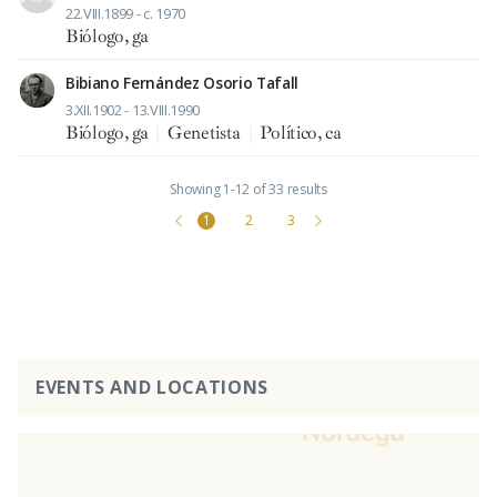
22.VIII.1899 - c. 1970
Biólogo, ga
Bibiano Fernández Osorio Tafall
3.XII.1902 - 13.VIII.1990
Biólogo, ga
|
Genetista
|
Político, ca
Showing 1-12 of 33 results
1
2
3
EVENTS AND LOCATIONS