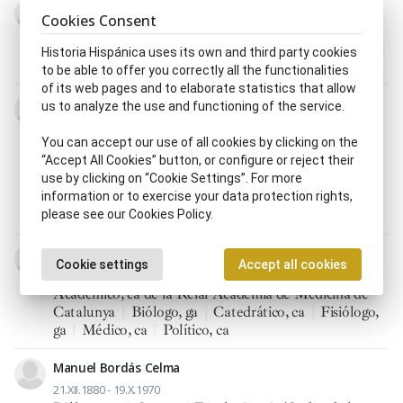
Celso Arévalo Carretero
Cookies Consent
6.IV.1885 - 16.XI.1944
Biólogo, ga
|
Científico, ca
|
Minerólogo
|
Naturalista
Historia Hispánica uses its own and third party cookies
|
Político, ca
|
Profesor, ra
to be able to offer you correctly all the functionalities
of its web pages and to elaborate statistics that allow
Francisco de las Barras Aragón y Sevilla
us to analyze the use and functioning of the service.
28.X.1896 - 19.X.1955
Alcalde, sa
|
Anatomista
|
Antropólogo
|
You can accept our use of all cookies by clicking on the
Arqueólogo, ga
|
Biólogo, ga
|
Botánico, ca
|
“Accept All Cookies” button, or configure or reject their
Catedrático, ca
|
Espeleólogo, ga
|
Etnólogo
|
use by clicking on “Cookie Settings”. For more
Historiador, ra
|
Mineralogista
|
Traductor, ra
|
information or to exercise your data protection rights,
Zoólogo
please see our Cookies Policy.
Jesús María Bellido i Golferichs
Cookie settings
Accept all cookies
22.XI.1880 - 17.VII.1952
Académico, ca de la Reial Academia de Medicina de
Catalunya
|
Biólogo, ga
|
Catedrático, ca
|
Fisiólogo,
ga
|
Médico, ca
|
Político, ca
Manuel Bordás Celma
21.XII.1880 - 19.X.1970