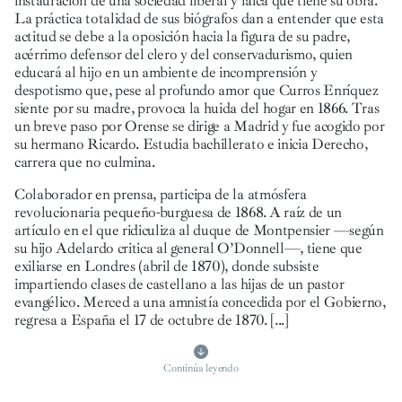
instauración de una sociedad liberal y laica que tiene su obra.
La práctica totalidad de sus biógrafos dan a entender que esta
actitud se debe a la oposición hacia la figura de su padre,
acérrimo defensor del clero y del conservadurismo, quien
educará al hijo en un ambiente de incomprensión y
despotismo que, pese al profundo amor que Curros Enríquez
siente por su madre, provoca la huida del hogar en 1866. Tras
un breve paso por Orense se dirige a Madrid y fue acogido por
su hermano Ricardo. Estudia bachillerato e inicia Derecho,
carrera que no culmina.
Colaborador en prensa, participa de la atmósfera
revolucionaria pequeño-burguesa de 1868. A raíz de un
artículo en el que ridiculiza al duque de Montpensier —según
su hijo Adelardo critica al general O’Donnell—, tiene que
exiliarse en Londres (abril de 1870), donde subsiste
impartiendo clases de castellano a las hijas de un pastor
evangélico. Merced a una amnistía concedida por el Gobierno,
regresa a España el 17 de octubre de 1870.
[...]
Continúa leyendo