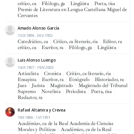
crítico, ca
|
Filólogo, ga
|
Lingüista
|
Poeta, tisa
|
Premio de Literatura en Lengua Castellana Miguel de
Cervantes
Amado Alonso García
13.IX.1896 - 26.V.1952
Catedrático, ca
|
Crítico, ca literario, ria
|
Editor, ra
crítico, ca
|
Escritor, ra
|
Filólogo, ga
|
Lingüista
Luis Alonso Luengo
14.IX.1907 - 19.IV.2003
Articulista
|
Cronista
|
Crítico, ca literario, ria
|
Ensayista
|
Escritor, ra
|
Etnógrafo
|
Historiador, ra
|
Juez
|
Jurista
|
Magistrado
|
Magistrado del Tribunal
Supremo
|
Novelista
|
Periodista
|
Poeta, tisa
|
Redactor, ra
Rafael Altamira y Crevea
18.II.1866 - 1.VI.1951
Académico, ca de la Real Academia de Ciencias
Morales y Políticas
|
Académico, ca de la Real