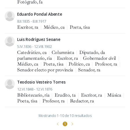
Fotógrafo, fa
Eduardo Pondal Abente
8.II.1835 - 8.III.1917
Escritor, ra
|
Médico, ca
|
Poeta, tisa
Luis Rodríguez Seoane
5.IV.1836 - 12.VIII.1902
Catedrático, ca
|
Columnista
|
Diputado, da
parlamentario, ria
|
Escritor, ra
|
Gobernador civil
|
Médico, ca
|
Poeta, tisa
|
Político, ca
|
Profesor, ra
|
Senador electo por provincia
|
Senador, ra
Teodosio Vesteiro Torres
12.VI.1848 - 12.VI.1876
Bibliotecario, ria
|
Erudito, ta
|
Escritor, ra
|
Música
|
Poeta, tisa
|
Profesor, ra
|
Redactor, ra
Mostrando 1-10 de 10 resultados
1