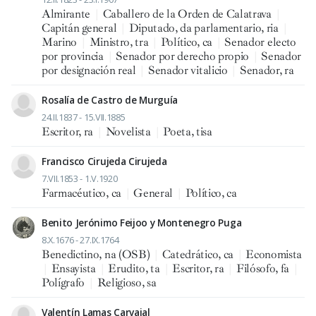
Almirante
|
Caballero de la Orden de Calatrava
|
Capitán general
|
Diputado, da parlamentario, ria
|
Marino
|
Ministro, tra
|
Político, ca
|
Senador electo
por provincia
|
Senador por derecho propio
|
Senador
por designación real
|
Senador vitalicio
|
Senador, ra
Rosalía de Castro de Murguía
24.II.1837 - 15.VII.1885
Escritor, ra
|
Novelista
|
Poeta, tisa
Francisco Cirujeda Cirujeda
7.VII.1853 - 1.V.1920
Farmacéutico, ca
|
General
|
Político, ca
Benito Jerónimo Feijoo y Montenegro Puga
8.X.1676 - 27.IX.1764
Benedictino, na (OSB)
|
Catedrático, ca
|
Economista
|
Ensayista
|
Erudito, ta
|
Escritor, ra
|
Filósofo, fa
|
Polígrafo
|
Religioso, sa
Valentín Lamas Carvajal