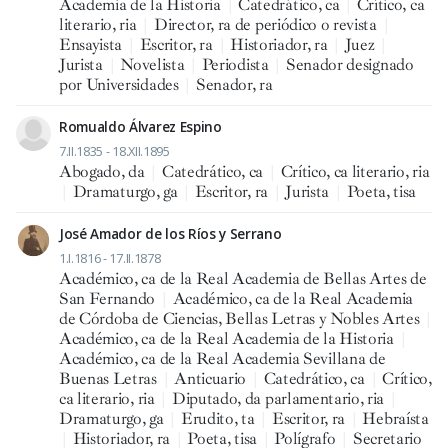
Academia de la Historia
|
Catedrático, ca
|
Crítico, ca
literario, ria
|
Director, ra de periódico o revista
|
Ensayista
|
Escritor, ra
|
Historiador, ra
|
Juez
|
Jurista
|
Novelista
|
Periodista
|
Senador designado
por Universidades
|
Senador, ra
Romualdo Álvarez Espino
7.II.1835 - 18.XII.1895
Abogado, da
|
Catedrático, ca
|
Crítico, ca literario, ria
|
Dramaturgo, ga
|
Escritor, ra
|
Jurista
|
Poeta, tisa
José Amador de los Ríos y Serrano
1.I.1816 - 17.II.1878
Académico, ca de la Real Academia de Bellas Artes de
San Fernando
|
Académico, ca de la Real Academia
de Córdoba de Ciencias, Bellas Letras y Nobles Artes
|
Académico, ca de la Real Academia de la Historia
|
Académico, ca de la Real Academia Sevillana de
Buenas Letras
|
Anticuario
|
Catedrático, ca
|
Crítico,
ca literario, ria
|
Diputado, da parlamentario, ria
|
Dramaturgo, ga
|
Erudito, ta
|
Escritor, ra
|
Hebraísta
|
Historiador, ra
|
Poeta, tisa
|
Polígrafo
|
Secretario