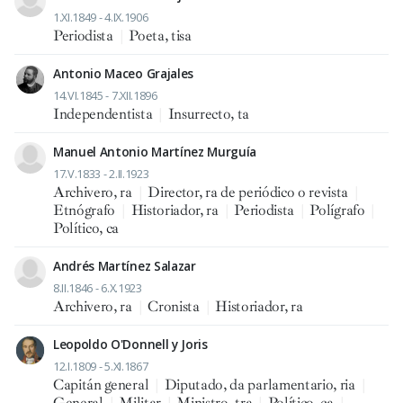
1.XI.1849 - 4.IX.1906
Periodista
|
Poeta, tisa
Antonio Maceo Grajales
14.VI.1845 - 7.XII.1896
Independentista
|
Insurrecto, ta
Manuel Antonio Martínez Murguía
17.V.1833 - 2.II.1923
Archivero, ra
|
Director, ra de periódico o revista
|
Etnógrafo
|
Historiador, ra
|
Periodista
|
Polígrafo
|
Político, ca
Andrés Martínez Salazar
8.II.1846 - 6.X.1923
Archivero, ra
|
Cronista
|
Historiador, ra
Leopoldo O'Donnell y Joris
12.I.1809 - 5.XI.1867
Capitán general
|
Diputado, da parlamentario, ria
|
General
|
Militar
|
Ministro, tra
|
Político, ca
|