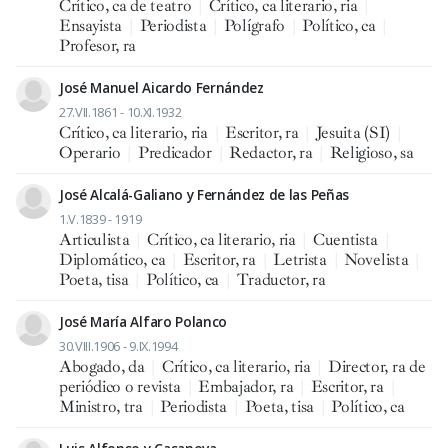
Crítico, ca de teatro
|
Crítico, ca literario, ria
|
Ensayista
|
Periodista
|
Polígrafo
|
Político, ca
|
Profesor, ra
José Manuel Aicardo Fernández
27.VII.1861 - 10.XI.1932
Crítico, ca literario, ria
|
Escritor, ra
|
Jesuita (SI)
|
Operario
|
Predicador
|
Redactor, ra
|
Religioso, sa
José Alcalá-Galiano y Fernández de las Peñas
1.V.1839 - 1919
Articulista
|
Crítico, ca literario, ria
|
Cuentista
|
Diplomático, ca
|
Escritor, ra
|
Letrista
|
Novelista
|
Poeta, tisa
|
Político, ca
|
Traductor, ra
José María Alfaro Polanco
30.VIII.1906 - 9.IX.1994
Abogado, da
|
Crítico, ca literario, ria
|
Director, ra de
periódico o revista
|
Embajador, ra
|
Escritor, ra
|
Ministro, tra
|
Periodista
|
Poeta, tisa
|
Político, ca