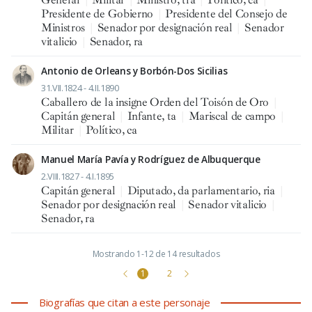
Presidente de Gobierno
|
Presidente del Consejo de
Ministros
|
Senador por designación real
|
Senador
vitalicio
|
Senador, ra
Antonio de Orleans y Borbón-Dos Sicilias
31.VII.1824 - 4.II.1890
Caballero de la insigne Orden del Toisón de Oro
|
Capitán general
|
Infante, ta
|
Mariscal de campo
|
Militar
|
Político, ca
Manuel María Pavía y Rodríguez de Albuquerque
2.VIII.1827 - 4.I.1895
Capitán general
|
Diputado, da parlamentario, ria
|
Senador por designación real
|
Senador vitalicio
|
Senador, ra
Mostrando 1-12 de 14 resultados
1
2
Biografías que citan a este personaje