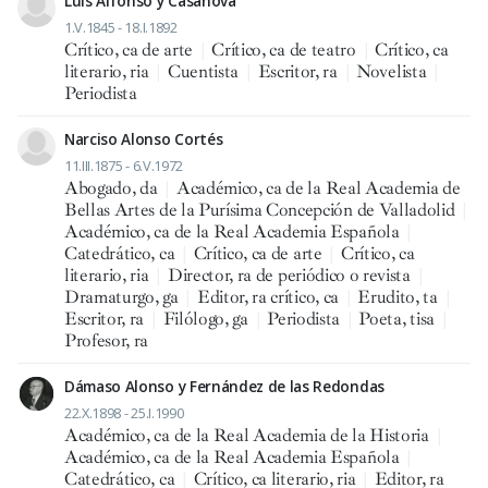
Luis Alfonso y Casanova
1.V.1845 - 18.I.1892
Crítico, ca de arte
|
Crítico, ca de teatro
|
Crítico, ca
literario, ria
|
Cuentista
|
Escritor, ra
|
Novelista
|
Periodista
Narciso Alonso Cortés
11.III.1875 - 6.V.1972
Abogado, da
|
Académico, ca de la Real Academia de
Bellas Artes de la Purísima Concepción de Valladolid
|
Académico, ca de la Real Academia Española
|
Catedrático, ca
|
Crítico, ca de arte
|
Crítico, ca
literario, ria
|
Director, ra de periódico o revista
|
Dramaturgo, ga
|
Editor, ra crítico, ca
|
Erudito, ta
|
Escritor, ra
|
Filólogo, ga
|
Periodista
|
Poeta, tisa
|
Profesor, ra
Dámaso Alonso y Fernández de las Redondas
22.X.1898 - 25.I.1990
Académico, ca de la Real Academia de la Historia
|
Académico, ca de la Real Academia Española
|
Catedrático, ca
|
Crítico, ca literario, ria
|
Editor, ra