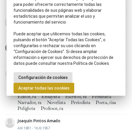
24.II.1837 - 15.VII.1885
para poder ofrecerte correctamente todas las
Escritor, ra
|
Novelista
|
Poeta, tisa
funcionalidades de sus páginas web y elaborar
estadísticas que permitan analizar el uso y
Benito Fernández Alonso
funcionamiento del servicio.
28.X.1848 - 9.X.1922
Escritor, ra
|
Historiador, ra
Puede aceptar que utilicemos todas las cookies,
pulsando el botón “Aceptar Todas las Cookies”, o
Juan Ramón Jiménez Mantecón
configurarlas o rechazar su uso clicando en
“Configuración de Cookies”. Si desea ampliar
23.XII.1881 - 29.V.1958
información o ejercer sus derechos de protección de
Escritor, ra
|
Poeta, tisa
|
Premio Nobel
datos puede consultar nuestra Política de Cookies.
Emilia Pardo Bazán de la Rúa-Figueroa
Configuración de cookies
16.IX.1851 - 12.V.1921
Biógrafo, fa
|
Catedrático, ca
|
Cocina y gastronomía
|
Aceptar todas las cookies
Crítico, ca literario, ria
|
Cuentista
|
Dramaturgo, ga
|
Editor, ra
|
Ensayista
|
Escritor, ra
|
Feminista
|
Narrador, ra
|
Novelista
|
Periodista
|
Poeta, tisa
|
Políglota
|
Profesor, ra
Joaquín Pintos Amado
4.III.1881 - 16.XI.1967