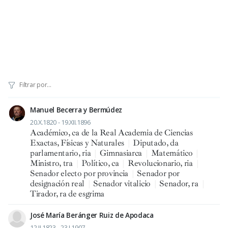
Manuel Becerra y Bermúdez
20.X.1820 - 19.XII.1896
Académico, ca de la Real Academia de Ciencias
Exactas, Físicas y Naturales
|
Diputado, da
parlamentario, ria
|
Gimnasiarca
|
Matemático
|
Ministro, tra
|
Político, ca
|
Revolucionario, ria
|
Senador electo por provincia
|
Senador por
designación real
|
Senador vitalicio
|
Senador, ra
|
Tirador, ra de esgrima
José María Beránger Ruiz de Apodaca
12.II.1823 - 23.I.1907