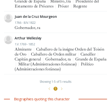
Grande de España
|
Ministro, tra
|
Presidente del
Estamento de Próceres
|
Prócer
|
Regente
Juan de la Cruz Mourgeon
1766 - 8.IV.1822
Gobernador, ra
Arthur Wellesley
1.V.1769 - 1852
Almirante
|
Caballero de la insigne Orden del Toisón
de Oro
|
Caballero de Orden militar
|
Canciller
|
Capitán general
|
Gobernador, ra
|
Grande de España
|
Militar (Administraciones foráneas)
|
Político
(Administraciones foráneas)
Showing 1-5 of 5 results
1
Biographies quoting this character