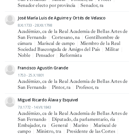
Senador electo por provincia
|
Senador, ra
José María Luis de Aguirre y Ortés de Velasco
8.XI.1733 - 28.XII.1798
Académico, ca de la Real Academia de Bellas Artes de
San Fernando
|
Cortesano, na
|
Gentilhombre de
cámara
|
Mariscal de campo
|
Miembro de la Real
Sociedad Bascongada de Amigos del País
|
Militar
|
Noble
|
Pensador
|
Reformista
Francisco Agustín Grande
1753 - 25.X.1801
Académico, ca de la Real Academia de Bellas Artes de
San Fernando
|
Pintor, ra
|
Profesor, ra
Miguel Ricardo Álava y Esquivel
7.II.1772 - 14.VII.1843
Académico, ca de la Real Academia de Bellas Artes de
San Fernando
|
Diputado, da parlamentario, ria
|
Embajador, ra
|
General
|
Marino
|
Mariscal de
campo
|
Ministro, tra
|
Presidente de las Cortes
|