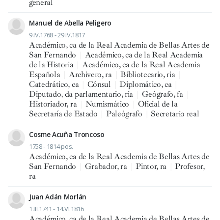
general
Manuel de Abella Peligero
9.IV.1768 - 29.IV.1817
Académico, ca de la Real Academia de Bellas Artes de
San Fernando
|
Académico, ca de la Real Academia
de la Historia
|
Académico, ca de la Real Academia
Española
|
Archivero, ra
|
Bibliotecario, ria
|
Catedrático, ca
|
Cónsul
|
Diplomático, ca
|
Diputado, da parlamentario, ria
|
Geógrafo, fa
|
Historiador, ra
|
Numismático
|
Oficial de la
Secretaría de Estado
|
Paleógrafo
|
Secretario real
Cosme Acuña Troncoso
1758 - 1814 pos.
Académico, ca de la Real Academia de Bellas Artes de
San Fernando
|
Grabador, ra
|
Pintor, ra
|
Profesor,
ra
Juan Adán Morlán
1.III.1741 - 14.VI.1816
Académico, ca de la Real Academia de Bellas Artes de