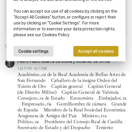
Same disciplinary scope / Same time period
You can accept our use of all cookies by clicking on the
“Accept All Cookies” button, or configure or reject their
use by clicking on “Cookie Settings”. For more
Académico, ca de la Real Academia de Bellas Artes de San Fernando
information or to exercise your data protection rights,
please see our Cookies Policy.
Cookie settings
Accept all cookies
Pedro Pablo Abarca de Bolea y Ximénez de Urrea
1.IX.1719 - 9.I.1798
Académico, ca de la Real Academia de Bellas Artes de
San Fernando
|
Caballero de la insigne Orden del
Toisón de Oro
|
Capitán general
|
Capitán General
(de Distrito Militar)
|
Capitán General de Valencia
|
Consejero, ra de Estado
|
Economista
|
Embajador, ra
|
Empresario, ria
|
Gentilhombre de cámara
|
Grande
de España
|
Miembro de la Real Sociedad Económica
Aragonesa de Amigos del País
|
Ministro, tra
|
Político, ca
|
Presidente del Consejo Real de Castilla
|
Secretario de Estado y del Despacho
|
Teniente