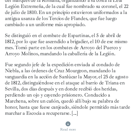
del marqués de la Romana, organizando a su costa la Leal
Legión Extremeña, de la cual fue nombrado su coronel, el 22
de julio de 1810. En un principio estuvieron uniformados a la
antigua usanza de los Tercios de Flandes, que fue luego
cambiado a un uniforme más apropiado.
Se distinguió en el combate de Espartinas, el 5 de abril de
1812, por lo que fue ascendido a brigadier, el 10 de ese mismo
mes. Tomó parte en los combates de Arroyo del Puerco y
Arroyo Molinos, mandando la caballería de la Legión.
Fue segundo jefe de la expedición enviada al condado de
Niebla, a las órdenes de Cruz Mourgeon, mandando la
vanguardia en la acción de Sanlúcar la Mayor, el 25 de agosto
de 1812, distinguiéndose en el ataque al barrio de Triana en
Sevilla, dos días después y en donde recibió dos heridas,
perdiendo un ojo y cayendo prisionero. Conducido a
Marchena, sobre un cañón, quedó allí bajo su palabra de
honor, hasta que fuese canjeado, siéndole permitido más tarde
marchar a Escocia a recuperarse.
[...]
Read more