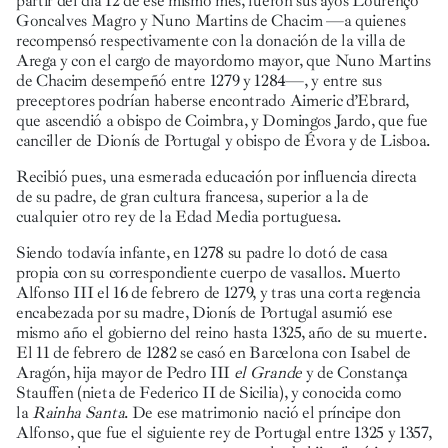
partir del día 12 de ese mismo mes, fueron sus ayos Lourenço
Goncalves Magro y Nuno Martins de Chacim —a quienes
recompensó respectivamente con la donación de la villa de
Arega y con el cargo de mayordomo mayor, que Nuno Martins
de Chacim desempeñó entre 1279 y 1284—, y entre sus
preceptores podrían haberse encontrado Aimeric d’Ebrard,
que ascendió a obispo de Coimbra, y Domingos Jardo, que fue
canciller de Dionís de Portugal y obispo de Évora y de Lisboa.
Recibió pues, una esmerada educación por influencia directa
de su padre, de gran cultura francesa, superior a la de
cualquier otro rey de la Edad Media portuguesa.
Siendo todavía infante, en 1278 su padre lo dotó de casa
propia con su correspondiente cuerpo de vasallos. Muerto
Alfonso III el 16 de febrero de 1279, y tras una corta regencia
encabezada por su madre, Dionís de Portugal asumió ese
mismo año el gobierno del reino hasta 1325, año de su muerte.
El 11 de febrero de 1282 se casó en Barcelona con Isabel de
Aragón, hija mayor de Pedro III
el Grande
y de Constança
Stauffen (nieta de Federico II de Sicilia), y conocida como
la
Rainha Santa
. De ese matrimonio nació el príncipe don
Alfonso, que fue el siguiente rey de Portugal entre 1325 y 1357,