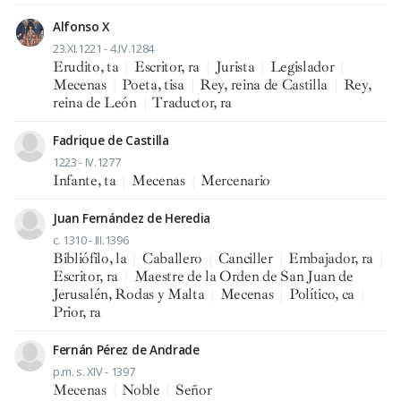
Alfonso X
23.XI.1221 - 4.IV.1284
Erudito, ta
|
Escritor, ra
|
Jurista
|
Legislador
|
Mecenas
|
Poeta, tisa
|
Rey, reina de Castilla
|
Rey,
reina de León
|
Traductor, ra
Fadrique de Castilla
1223 - IV.1277
Infante, ta
|
Mecenas
|
Mercenario
Juan Fernández de Heredia
c. 1310 - III.1396
Bibliófilo, la
|
Caballero
|
Canciller
|
Embajador, ra
|
Escritor, ra
|
Maestre de la Orden de San Juan de
Jerusalén, Rodas y Malta
|
Mecenas
|
Político, ca
|
Prior, ra
Fernán Pérez de Andrade
p.m. s. XIV - 1397
Mecenas
|
Noble
|
Señor