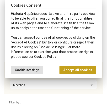
Rey, reina de Castilla
|
Rey, reina de León
Cookies Consent
Showing 1-12 of 21 results
Historia Hispánica uses its own and third party cookies
to be able to offer you correctly all the functionalities
1
2
of its web pages and to elaborate statistics that allow
us to analyze the use and functioning of the service.
Similar characters
You can accept our use of all cookies by clicking on the
“Accept All Cookies” button, or configure or reject their
use by clicking on “Cookie Settings”. For more
information or to exercise your data protection rights,
please see our Cookies Policy.
Cookie settings
Accept all cookies
Same disciplinary scope / Same time period
Mecenas