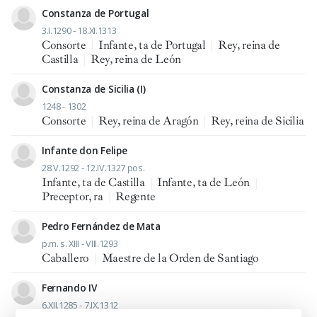
Constanza de Portugal
3.I.1290 - 18.XI.1313
Consorte
|
Infante, ta de Portugal
|
Rey, reina de
Castilla
|
Rey, reina de León
Constanza de Sicilia (I)
1248 - 1302
Consorte
|
Rey, reina de Aragón
|
Rey, reina de Sicilia
Infante don Felipe
28.V.1292 - 12.IV.1327 pos.
Infante, ta de Castilla
|
Infante, ta de León
|
Preceptor, ra
|
Regente
Pedro Fernández de Mata
p.m. s. XIII - VIII.1293
Caballero
|
Maestre de la Orden de Santiago
Fernando IV
6.XII.1285 - 7.IX.1312