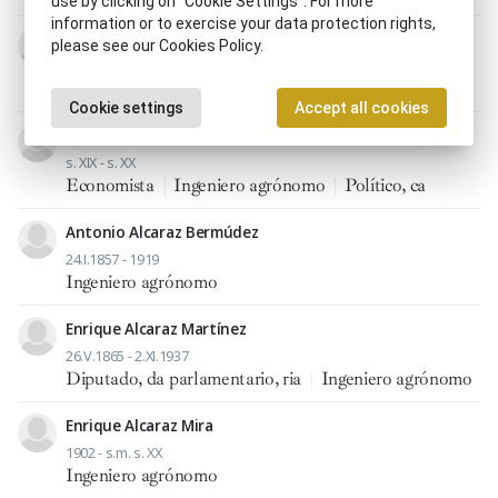
use by clicking on “Cookie Settings”. For more
information or to exercise your data protection rights,
José María Albares Subirat
please see our Cookies Policy.
19.XII.1863 - 1923
Ingeniero agrónomo
Cookie settings
Accept all cookies
Antonio Albendín Orejón
s. XIX - s. XX
Economista
|
Ingeniero agrónomo
|
Político, ca
Antonio Alcaraz Bermúdez
24.I.1857 - 1919
Ingeniero agrónomo
Enrique Alcaraz Martínez
26.V.1865 - 2.XI.1937
Diputado, da parlamentario, ria
|
Ingeniero agrónomo
Enrique Alcaraz Mira
1902 - s.m. s. XX
Ingeniero agrónomo