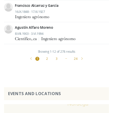
Francisco Alcarraz y García
16.IX.1848 - 17.XI.1927
Ingeniero agrónomo
Agustín Alfaro Moreno
8.VIII.1903 - 3.VI.1994
Científico, ca
|
Ingeniero agrónomo
Showing 1-12 of 278 results
1
2
3
···
24
EVENTS AND LOCATIONS