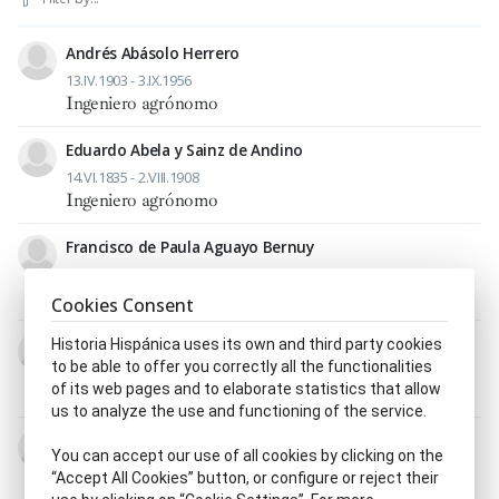
Andrés Abásolo Herrero
13.IV.1903 - 3.IX.1956
Ingeniero agrónomo
Eduardo Abela y Sainz de Andino
14.VI.1835 - 2.VIII.1908
Ingeniero agrónomo
Francisco de Paula Aguayo Bernuy
26.III.1883 - 18.VIII.1952
Ingeniero agrónomo
Cookies Consent
Enrique Agudo Pavón
Historia Hispánica uses its own and third party cookies
to be able to offer you correctly all the functionalities
24.I.1883 - 30.IV.1960
of its web pages and to elaborate statistics that allow
Ingeniero agrónomo
us to analyze the use and functioning of the service.
Isidoro Aguiló y Cortés
You can accept our use of all cookies by clicking on the
7.VII.1862 - m. s. XX
“Accept All Cookies” button, or configure or reject their
Ingeniero agrónomo