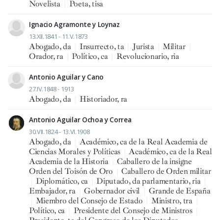
Novelista
|
Poeta, tisa
Ignacio Agramonte y Loynaz
13.XII.1841 - 11.V.1873
Abogado, da
|
Insurrecto, ta
|
Jurista
|
Militar
|
Orador, ra
|
Político, ca
|
Revolucionario, ria
Antonio Aguilar y Cano
27.IV.1848 - 1913
Abogado, da
|
Historiador, ra
Antonio Aguilar Ochoa y Correa
30.VII.1824 - 13.VI.1908
Abogado, da
|
Académico, ca de la Real Academia de
Ciencias Morales y Políticas
|
Académico, ca de la Real
Academia de la Historia
|
Caballero de la insigne
Orden del Toisón de Oro
|
Caballero de Orden militar
|
Diplomático, ca
|
Diputado, da parlamentario, ria
|
Embajador, ra
|
Gobernador civil
|
Grande de España
|
Miembro del Consejo de Estado
|
Ministro, tra
|
Político, ca
|
Presidente del Consejo de Ministros
|