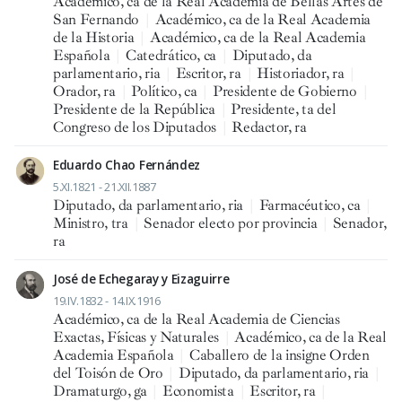
Académico, ca de la Real Academia de Bellas Artes de
San Fernando
|
Académico, ca de la Real Academia
de la Historia
|
Académico, ca de la Real Academia
Española
|
Catedrático, ca
|
Diputado, da
parlamentario, ria
|
Escritor, ra
|
Historiador, ra
|
Orador, ra
|
Político, ca
|
Presidente de Gobierno
|
Presidente de la República
|
Presidente, ta del
Congreso de los Diputados
|
Redactor, ra
Eduardo Chao Fernández
5.XI.1821 - 21.XII.1887
Diputado, da parlamentario, ria
|
Farmacéutico, ca
|
Ministro, tra
|
Senador electo por provincia
|
Senador,
ra
José de Echegaray y Eizaguirre
19.IV.1832 - 14.IX.1916
Académico, ca de la Real Academia de Ciencias
Exactas, Físicas y Naturales
|
Académico, ca de la Real
Academia Española
|
Caballero de la insigne Orden
del Toisón de Oro
|
Diputado, da parlamentario, ria
|
Dramaturgo, ga
|
Economista
|
Escritor, ra
|