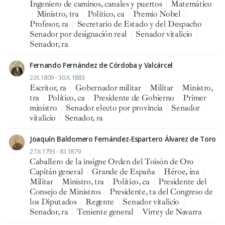
Ingeniero de caminos, canales y puertos
|
Matemático
|
Ministro, tra
|
Político, ca
|
Premio Nobel
|
Profesor, ra
|
Secretario de Estado y del Despacho
|
Senador por designación real
|
Senador vitalicio
|
Senador, ra
Fernando Fernández de Córdoba y Valcárcel
2.IX.1809 - 30.X.1883
Escritor, ra
|
Gobernador militar
|
Militar
|
Ministro,
tra
|
Político, ca
|
Presidente de Gobierno
|
Primer
ministro
|
Senador electo por provincia
|
Senador
vitalicio
|
Senador, ra
Joaquín Baldomero Fernández-Espartero Álvarez de Toro
27.II.1793 - 8.I.1879
Caballero de la insigne Orden del Toisón de Oro
|
Capitán general
|
Grande de España
|
Héroe, ína
|
Militar
|
Ministro, tra
|
Político, ca
|
Presidente del
Consejo de Ministros
|
Presidente, ta del Congreso de
los Diputados
|
Regente
|
Senador vitalicio
|
Senador, ra
|
Teniente general
|
Virrey de Navarra