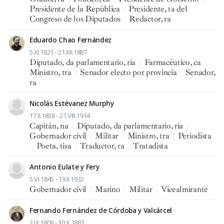
Presidente de la República
|
Presidente, ta del
Congreso de los Diputados
|
Redactor, ra
Eduardo Chao Fernández
5.XI.1821 - 21.XII.1887
Diputado, da parlamentario, ria
|
Farmacéutico, ca
|
Ministro, tra
|
Senador electo por provincia
|
Senador,
ra
Nicolás Estévanez Murphy
17.II.1838 - 21.VIII.1914
Capitán, na
|
Diputado, da parlamentario, ria
|
Gobernador civil
|
Militar
|
Ministro, tra
|
Periodista
|
Poeta, tisa
|
Traductor, ra
|
Tratadista
Antonio Eulate y Fery
5.VI.1845 - 19.II.1932
Gobernador civil
|
Marino
|
Militar
|
Vicealmirante
Fernando Fernández de Córdoba y Valcárcel
2.IX.1809 - 30.X.1883