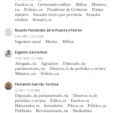
Escritor, ra
|
Gobernador militar
|
Militar
|
Ministro,
tra
|
Político, ca
|
Presidente de Gobierno
|
Primer
ministro
|
Senador electo por provincia
|
Senador
vitalicio
|
Senador, ra
Ricardo Fernández de la Puente y Patrón
6.VII.1855 - 22.X.1928
Ingeniero naval
|
Marino
|
Militar
Eugenio García Ruiz
15.XI.1818 - 27.I.1883
Abogado, da
|
Agricultor
|
Diputado, da
parlamentario, ria
|
Director, ra de periódico o revista
|
Ministro, tra
|
Político, ca
Fernando Garrido Tortosa
6.I.1821 - 3.VI.1883
Diputado, da parlamentario, ria
|
Director, ra de
periódico o revista
|
Editor, ra
|
Escritor, ra
|
Historiador, ra
|
Intendente
|
Pintor, ra
|
Político, ca
|
Publicista
|
Revolucionario, ria
|
Sindicalista