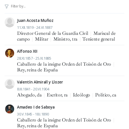
Juan Acosta Muñoz
11.XII.1819 - 24.VI.1887
Director General de la Guardia Civil
|
Mariscal de
campo
|
Militar
|
Ministro, tra
|
Teniente general
Alfonso XII
28.XI.1857 - 25.XI.1885
Caballero de la insigne Orden del Toisón de Oro
|
Rey, reina de España
Valentín Almirall y Llozer
8.III.1841 - 20.VI.1904
Abogado, da
|
Escritor, ra
|
Ideólogo
|
Político, ca
Amadeo I de Saboya
30.V.1845 - 18.I.1890
Caballero de la insigne Orden del Toisón de Oro
|
Rey, reina de España