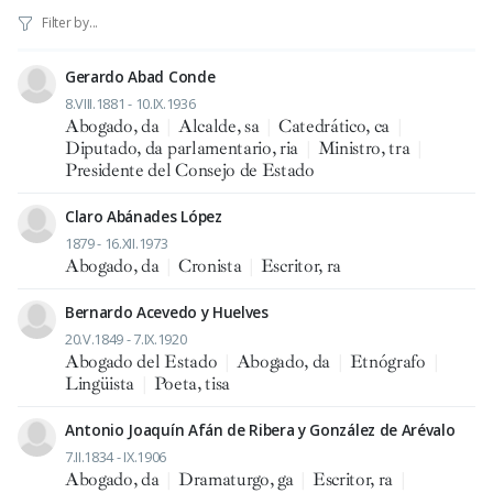
Gerardo Abad Conde
8.VIII.1881 - 10.IX.1936
Abogado, da
|
Alcalde, sa
|
Catedrático, ca
|
Diputado, da parlamentario, ria
|
Ministro, tra
|
Presidente del Consejo de Estado
Claro Abánades López
1879 - 16.XII.1973
Abogado, da
|
Cronista
|
Escritor, ra
Bernardo Acevedo y Huelves
20.V.1849 - 7.IX.1920
Abogado del Estado
|
Abogado, da
|
Etnógrafo
|
Lingüista
|
Poeta, tisa
Antonio Joaquín Afán de Ribera y González de Arévalo
7.II.1834 - IX.1906
Abogado, da
|
Dramaturgo, ga
|
Escritor, ra
|