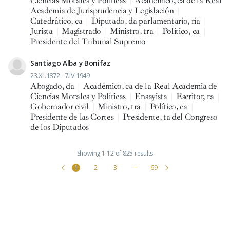
Ciencias Morales y Políticas
|
Académico, ca de la Real
Academia de Jurisprudencia y Legislación
|
Catedrático, ca
|
Diputado, da parlamentario, ria
|
Jurista
|
Magistrado
|
Ministro, tra
|
Político, ca
|
Presidente del Tribunal Supremo
Santiago Alba y Bonifaz
23.XII.1872 - 7.IV.1949
Abogado, da
|
Académico, ca de la Real Academia de
Ciencias Morales y Políticas
|
Ensayista
|
Escritor, ra
|
Gobernador civil
|
Ministro, tra
|
Político, ca
|
Presidente de las Cortes
|
Presidente, ta del Congreso
de los Diputados
Showing 1-12 of 825 results
1
2
3
···
69