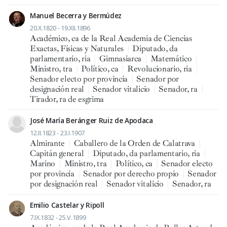
Manuel Becerra y Bermúdez
20.X.1820 - 19.XII.1896
Académico, ca de la Real Academia de Ciencias
Exactas, Físicas y Naturales
|
Diputado, da
parlamentario, ria
|
Gimnasiarca
|
Matemático
|
Ministro, tra
|
Político, ca
|
Revolucionario, ria
|
Senador electo por provincia
|
Senador por
designación real
|
Senador vitalicio
|
Senador, ra
|
Tirador, ra de esgrima
José María Beránger Ruiz de Apodaca
12.II.1823 - 23.I.1907
Almirante
|
Caballero de la Orden de Calatrava
|
Capitán general
|
Diputado, da parlamentario, ria
|
Marino
|
Ministro, tra
|
Político, ca
|
Senador electo
por provincia
|
Senador por derecho propio
|
Senador
por designación real
|
Senador vitalicio
|
Senador, ra
Emilio Castelar y Ripoll
7.IX.1832 - 25.V.1899