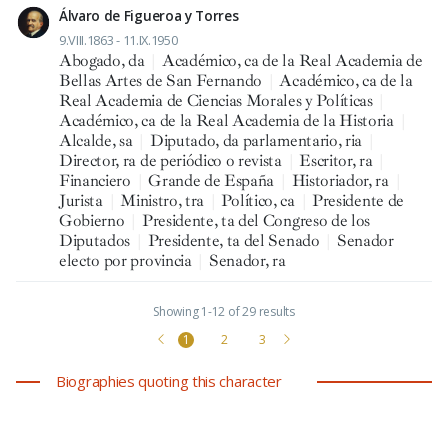
Álvaro de Figueroa y Torres
9.VIII.1863 - 11.IX.1950
Abogado, da
|
Académico, ca de la Real Academia de
Bellas Artes de San Fernando
|
Académico, ca de la
Real Academia de Ciencias Morales y Políticas
|
Académico, ca de la Real Academia de la Historia
|
Alcalde, sa
|
Diputado, da parlamentario, ria
|
Director, ra de periódico o revista
|
Escritor, ra
|
Financiero
|
Grande de España
|
Historiador, ra
|
Jurista
|
Ministro, tra
|
Político, ca
|
Presidente de
Gobierno
|
Presidente, ta del Congreso de los
Diputados
|
Presidente, ta del Senado
|
Senador
electo por provincia
|
Senador, ra
Showing 1-12 of 29 results
1
2
3
Biographies quoting this character