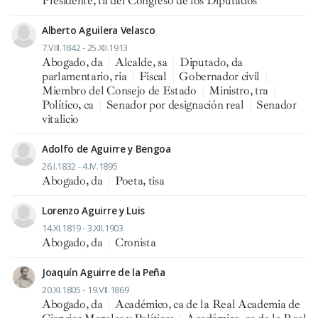
Presidente, ta del Congreso de los Diputados
Alberto Aguilera Velasco
7.VIII.1842 - 25.XII.1913
Abogado, da
|
Alcalde, sa
|
Diputado, da
parlamentario, ria
|
Fiscal
|
Gobernador civil
|
Miembro del Consejo de Estado
|
Ministro, tra
|
Político, ca
|
Senador por designación real
|
Senador
vitalicio
Adolfo de Aguirre y Bengoa
26.I.1832 - 4.IV.1895
Abogado, da
|
Poeta, tisa
Lorenzo Aguirre y Luis
14.XI.1819 - 3.XII.1903
Abogado, da
|
Cronista
Joaquín Aguirre de la Peña
20.XI.1805 - 19.VII.1869
Abogado, da
|
Académico, ca de la Real Academia de