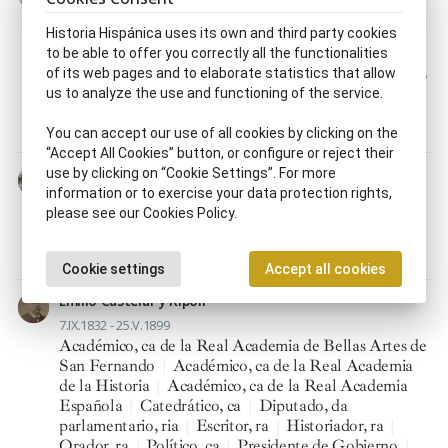
26.XI.1822 - 27.VII.1907
Académico, ca de la Real Academia Española
|
Historia Hispánica uses its own and third party cookies
Astrónomo
|
Catedrático, ca
|
Diputado, da
to be able to offer you correctly all the functionalities
parlamentario, ria
|
Ensayista
|
Escritor, ra
|
Filólogo,
of its web pages and to elaborate statistics that allow
ga
|
Geodesta
|
Matemático
|
Ministro, tra
|
us to analyze the use and functioning of the service.
Pedagogo, ga
|
Periodista
|
Poeta, tisa
|
Político, ca
|
Senador electo por provincia
|
Senador, ra
You can accept our use of all cookies by clicking on the
“Accept All Cookies” button, or configure or reject their
Ramón Blanco y Erenas
use by clicking on “Cookie Settings”. For more
information or to exercise your data protection rights,
16.V.1833 - 4.IV.1906
please see our Cookies Policy.
Capitán general
|
Senador electo por provincia
|
Senador por derecho propio
|
Senador vitalicio
|
Senador, ra
Cookie settings
Accept all cookies
Emilio Castelar y Ripoll
7.IX.1832 - 25.V.1899
Académico, ca de la Real Academia de Bellas Artes de
San Fernando
|
Académico, ca de la Real Academia
de la Historia
|
Académico, ca de la Real Academia
Española
|
Catedrático, ca
|
Diputado, da
parlamentario, ria
|
Escritor, ra
|
Historiador, ra
|
Orador, ra
|
Político, ca
|
Presidente de Gobierno
|