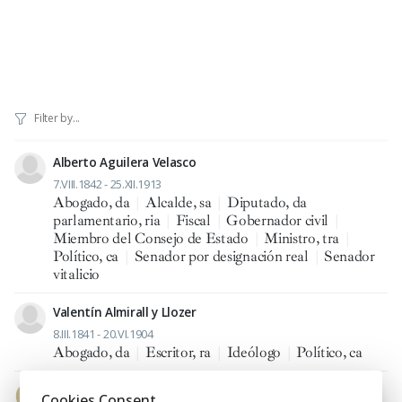
Alberto Aguilera Velasco
7.VIII.1842 - 25.XII.1913
Abogado, da
|
Alcalde, sa
|
Diputado, da
parlamentario, ria
|
Fiscal
|
Gobernador civil
|
Miembro del Consejo de Estado
|
Ministro, tra
|
Político, ca
|
Senador por designación real
|
Senador
vitalicio
Valentín Almirall y Llozer
8.III.1841 - 20.VI.1904
Abogado, da
|
Escritor, ra
|
Ideólogo
|
Político, ca
Eduardo Benot y Rodríguez
Cookies Consent