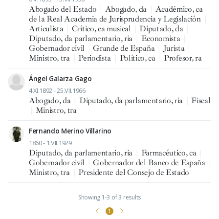
Abogado del Estado
|
Abogado, da
|
Académico, ca
de la Real Academia de Jurisprudencia y Legislación
|
Articulista
|
Crítico, ca musical
|
Diputado, da
|
Diputado, da parlamentario, ria
|
Economista
|
Gobernador civil
|
Grande de España
|
Jurista
|
Ministro, tra
|
Periodista
|
Político, ca
|
Profesor, ra
Ángel Galarza Gago
4.XI.1892 - 25.VII.1966
Abogado, da
|
Diputado, da parlamentario, ria
|
Fiscal
|
Ministro, tra
Fernando Merino Villarino
1860 - 1.VII.1929
Diputado, da parlamentario, ria
|
Farmacéutico, ca
|
Gobernador civil
|
Gobernador del Banco de España
|
Ministro, tra
|
Presidente del Consejo de Estado
Showing 1-3 of 3 results
1