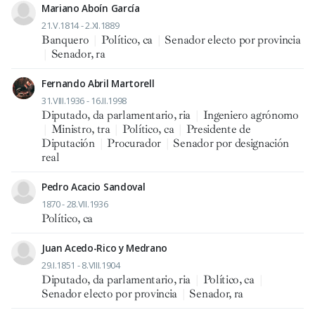
Mariano Aboín García
21.V.1814 - 2.XI.1889
Banquero
|
Político, ca
|
Senador electo por provincia
|
Senador, ra
Fernando Abril Martorell
31.VIII.1936 - 16.II.1998
Diputado, da parlamentario, ria
|
Ingeniero agrónomo
|
Ministro, tra
|
Político, ca
|
Presidente de
Diputación
|
Procurador
|
Senador por designación
real
Pedro Acacio Sandoval
1870 - 28.VII.1936
Político, ca
Juan Acedo-Rico y Medrano
29.I.1851 - 8.VIII.1904
Diputado, da parlamentario, ria
|
Político, ca
|
Senador electo por provincia
|
Senador, ra