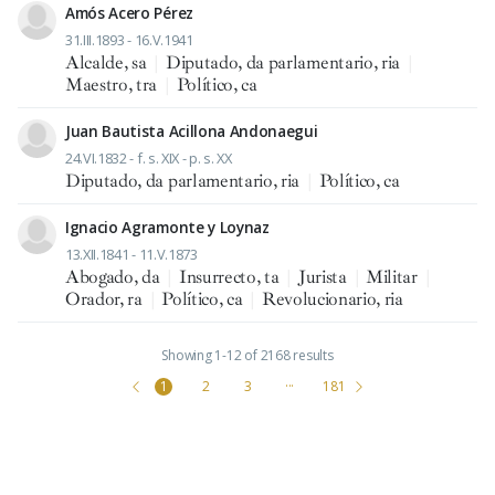
Amós Acero Pérez
31.III.1893 - 16.V.1941
Alcalde, sa
|
Diputado, da parlamentario, ria
|
Maestro, tra
|
Político, ca
Juan Bautista Acillona Andonaegui
24.VI.1832 - f. s. XIX - p. s. XX
Diputado, da parlamentario, ria
|
Político, ca
Ignacio Agramonte y Loynaz
13.XII.1841 - 11.V.1873
Abogado, da
|
Insurrecto, ta
|
Jurista
|
Militar
|
Orador, ra
|
Político, ca
|
Revolucionario, ria
Showing 1-12 of 2168 results
1
2
3
···
181