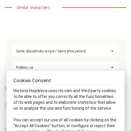
Similar characters
Same disciplinary scope / Same time period
Político, ca
Cookies Consent
Historia Hispánica uses its own and third party cookies
to be able to offer you correctly all the functionalities
of its web pages and to elaborate statistics that allow
Ramon d' Abadal i Calderó
us to analyze the use and functioning of the service.
7.I.1862 - 17.XI.1945
Escritor, ra
|
Historiador, ra
|
Jurista
|
Político, ca
You can accept our use of all cookies by clicking on the
“Accept All Cookies” button, or configure or reject their
Buenaventura Abárzuza Ferrer