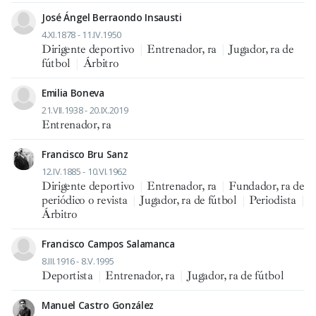
José Ángel Berraondo Insausti
4.XI.1878 - 11.IV.1950
Dirigente deportivo
|
Entrenador, ra
|
Jugador, ra de
fútbol
|
Árbitro
Emilia Boneva
21.VII.1938 - 20.IX.2019
Entrenador, ra
Francisco Bru Sanz
12.IV.1885 - 10.VI.1962
Dirigente deportivo
|
Entrenador, ra
|
Fundador, ra de
periódico o revista
|
Jugador, ra de fútbol
|
Periodista
|
Árbitro
Francisco Campos Salamanca
8.III.1916 - 8.V.1995
Deportista
|
Entrenador, ra
|
Jugador, ra de fútbol
Manuel Castro González