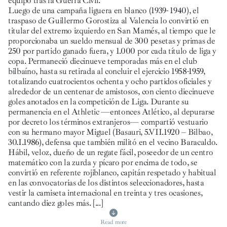
equipo tras la Guerra Civil.
Luego de una campaña liguera en blanco (1939- 1940), el
traspaso de Guillermo Gorostiza al Valencia lo convirtió en
titular del extremo izquierdo en San Mamés, al tiempo que le
proporcionaba un sueldo mensual de 300 pesetas y primas de
250 por partido ganado fuera, y 1.000 por cada título de liga y
copa. Permaneció diecinueve temporadas más en el club
bilbaíno, hasta su retirada al concluir el ejercicio 1958-1959,
totalizando cuatrocientos ochenta y ocho partidos oficiales y
alrededor de un centenar de amistosos, con ciento diecinueve
goles anotados en la competición de Liga. Durante su
permanencia en el Athletic —entonces Atlético, al depurarse
por decreto los términos extranjeros— compartió vestuario
con su hermano mayor Miguel (Basauri, 5.VII.1920 – Bilbao,
30.I.1986), defensa que también militó en el vecino Baracaldo.
Hábil, veloz, dueño de un regate fácil, poseedor de un centro
matemático con la zurda y pícaro por encima de todo, se
convirtió en referente rojiblanco, capitán respetado y habitual
en las convocatorias de los distintos seleccionadores, hasta
vestir la camiseta internacional en treinta y tres ocasiones,
cantando diez goles más.
[...]
Read more