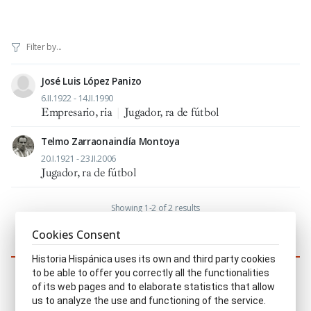
José Luis López Panizo
6.II.1922 - 14.II.1990
Empresario, ria
|
Jugador, ra de fútbol
Telmo Zarraonaindía Montoya
20.I.1921 - 23.II.2006
Jugador, ra de fútbol
Showing 1-2 of 2 results
1
Cookies Consent
Similar characters
Historia Hispánica uses its own and third party cookies
to be able to offer you correctly all the functionalities
of its web pages and to elaborate statistics that allow
us to analyze the use and functioning of the service.