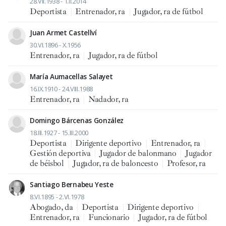
28.VII.1938 - 1.II.2014
Deportista
|
Entrenador, ra
|
Jugador, ra de fútbol
Juan Armet Castellví
30.VI.1896 - X.1956
Entrenador, ra
|
Jugador, ra de fútbol
María Aumacellas Salayet
16.IX.1910 - 24.VIII.1988
Entrenador, ra
|
Nadador, ra
Domingo Bárcenas González
18.III.1927 - 15.III.2000
Deportista
|
Dirigente deportivo
|
Entrenador, ra
|
Gestión deportiva
|
Jugador de balonmano
|
Jugador
de béisbol
|
Jugador, ra de baloncesto
|
Profesor, ra
Santiago Bernabeu Yeste
8.VI.1895 - 2.VI.1978
Abogado, da
|
Deportista
|
Dirigente deportivo
|
Entrenador, ra
|
Funcionario
|
Jugador, ra de fútbol