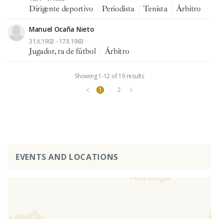
Dirigente deportivo
|
Periodista
|
Tenista
|
Árbitro
Manuel Ocaña Nieto
31.X.1902 - 17.II.1983
Jugador, ra de fútbol
|
Árbitro
Showing 1-12 of 19 results
1
2
EVENTS AND LOCATIONS