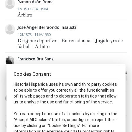
Ramón Azón Roma
1.V.1913 - 14.I.1984
Árbitro
José Ángel Berraondo Insausti
4.XI.1878 - 11.IV.1950
Dirigente deportivo
|
Entrenador, ra
|
Jugador, ra de
fútbol
|
Árbitro
Francisco Bru Sanz
12.IV.1885 - 10.VI.1962
Dirigente deportivo
|
Entrenador, ra
|
Fundador, ra de
Cookies Consent
periódico o revista
|
Jugador, ra de fútbol
|
Periodista
|
Árbitro
Historia Hispánica uses its own and third party cookies
to be able to offer you correctly all the functionalities
Manuel Castro González
of its web pages and to elaborate statistics that allow
us to analyze the use and functioning of the service.
3.VIII.1886 - 26.VIII.1944
Entrenador, ra
|
Periodista
|
Redactor, ra
|
Árbitro
You can accept our use of all cookies by clicking on the
“Accept All Cookies” button, or configure or reject their
Luis Colina Álvarez
use by clicking on “Cookie Settings”. For more
12.VIII.1888 - 22.VII.1956
information or to exercise your data protection rights,