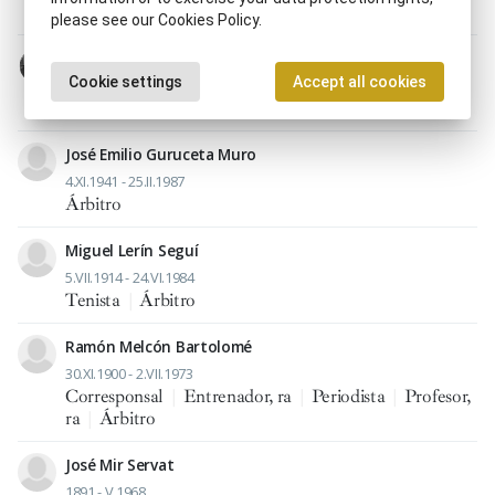
Dirigente deportivo
|
Jugador, ra de fútbol
|
Árbitro
please see our Cookies Policy.
Pedro Escartín Morán
Cookie settings
Accept all cookies
10.VIII.1902 - 21.V.1998
Árbitro
José Emilio Guruceta Muro
4.XI.1941 - 25.II.1987
Árbitro
Miguel Lerín Seguí
5.VII.1914 - 24.VI.1984
Tenista
|
Árbitro
Ramón Melcón Bartolomé
30.XI.1900 - 2.VII.1973
Corresponsal
|
Entrenador, ra
|
Periodista
|
Profesor,
ra
|
Árbitro
José Mir Servat
1891 - V.1968