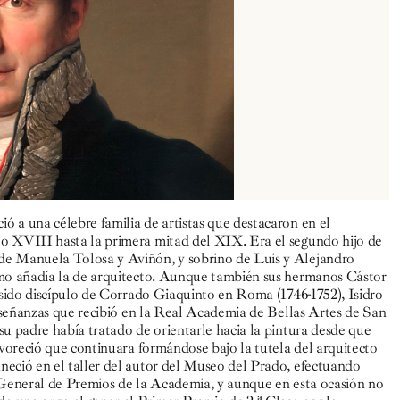
 a una célebre familia de artistas que destacaron en el
o XVIII hasta la primera mitad del XIX. Era el segundo hijo de
de Manuela Tolosa y Aviñón, y sobrino de Luis y Alejandro
imo añadía la de arquitecto. Aunque también sus hermanos Cástor
 sido discípulo de Corrado Giaquinto en Roma (1746-1752), Isidro
enseñanzas que recibió en la Real Academia de Bellas Artes de San
u padre había tratado de orientarle hacia la pintura desde que
avoreció que continuara formándose bajo la tutela del arquitecto
neció en el taller del autor del Museo del Prado, efectuando
o General de Premios de la Academia, y aunque en esta ocasión no