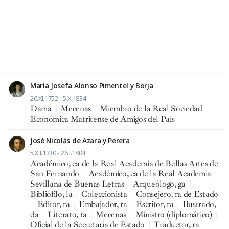
María Josefa Alonso Pimentel y Borja
26.XI.1752 - 5.X.1834
Dama
|
Mecenas
|
Miembro de la Real Sociedad
Económica Matritense de Amigos del País
José Nicolás de Azara y Perera
5.XII.1730 - 26.I.1804
Académico, ca de la Real Academia de Bellas Artes de
San Fernando
|
Académico, ca de la Real Academia
Sevillana de Buenas Letras
|
Arqueólogo, ga
|
Bibliófilo, la
|
Coleccionista
|
Consejero, ra de Estado
|
Editor, ra
|
Embajador, ra
|
Escritor, ra
|
Ilustrado,
da
|
Literato, ta
|
Mecenas
|
Ministro (diplomático)
|
Oficial de la Secretaría de Estado
|
Traductor, ra