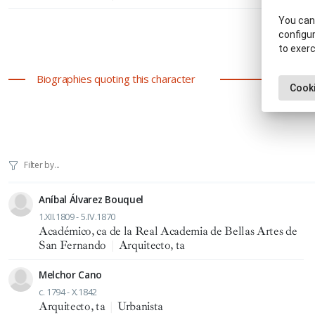
You can 
Showing 1-12 
configur
to exerc
1
Biographies quoting this character
Cooki
Aníbal Álvarez Bouquel
1.XII.1809 - 5.IV.1870
Académico, ca de la Real Academia de Bellas Artes de
San Fernando
|
Arquitecto, ta
Melchor Cano
c. 1794 - X.1842
Arquitecto, ta
|
Urbanista