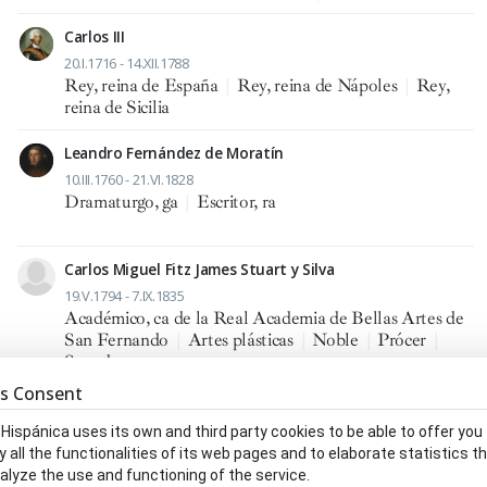
Carlos III
20.I.1716 - 14.XII.1788
Rey, reina de España
|
Rey, reina de Nápoles
|
Rey,
reina de Sicilia
Leandro Fernández de Moratín
10.III.1760 - 21.VI.1828
Dramaturgo, ga
|
Escritor, ra
Carlos Miguel Fitz James Stuart y Silva
19.V.1794 - 7.IX.1835
Académico, ca de la Real Academia de Bellas Artes de
San Fernando
|
Artes plásticas
|
Noble
|
Prócer
|
Senador, ra
s Consent
Zacarías González Velázquez Tolosa de Aviñón
 Hispánica uses its own and third party cookies to be able to offer you
5.XI.1763 - 31.I.1834
y all the functionalities of its web pages and to elaborate statistics t
Académico, ca de la Real Academia de Bellas Artes de
alyze the use and functioning of the service.
San Fernando
|
Pintor, ra