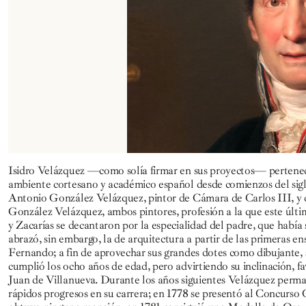
Isidro Velázquez —como solía firmar en sus proyectos— perteneció
ambiente cortesano y académico español desde comienzos del sigl
Antonio González Velázquez, pintor de Cámara de Carlos III, y 
González Velázquez, ambos pintores, profesión a la que este últ
y Zacarías se decantaron por la especialidad del padre, que había
abrazó, sin embargo, la de arquitectura a partir de las primeras 
Fernando; a fin de aprovechar sus grandes dotes como dibujante, s
cumplió los ocho años de edad, pero advirtiendo su inclinación, f
Juan de Villanueva. Durante los años siguientes Velázquez perma
rápidos progresos en su carrera; en 1778 se presentó al Concurs