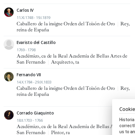
Carlos IV
11.XI.1748 - 19.I.1819
Caballero de la insigne Orden del Toisón de Oro
|
Rey,
reina de España
Evaristo del Castillo
1769 - 1798
Académico, ca de la Real Academia de Bellas Artes de
San Fernando
|
Arquitecto, ta
Fernando VII
14.X.1784 - 29.IX.1833
Caballero de la insigne Orden del Toisón de Oro
|
Rey,
reina de España
Cookie
Corrado Giaquinto
Historia
18.II.1703 - 1766
correctl
Académico, ca de la Real Academia de Bellas Artes de
us to an
San Fernando
|
Pintor, ra