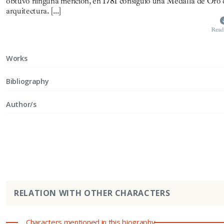
obtuvo ninguna mención, en 1781 consiguió una Medalla de Oro de
arquitectura.
[...]
Read
Works
Bibliography
Author/s
RELATION WITH OTHER CHARACTERS
Characters mentioned in this biography