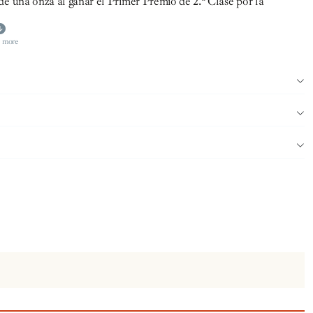
 una onza al ganar el Primer Premio de 2.ª Clase por la
 more