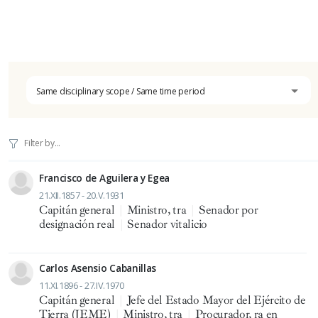
Same disciplinary scope / Same time period
Francisco de Aguilera y Egea
21.XII.1857 - 20.V.1931
Capitán general
|
Ministro, tra
|
Senador por
designación real
|
Senador vitalicio
Carlos Asensio Cabanillas
11.XI.1896 - 27.IV.1970
Capitán general
|
Jefe del Estado Mayor del Ejército de
Tierra (JEME)
|
Ministro, tra
|
Procurador, ra en