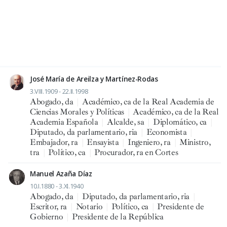
José María de Areilza y Martínez-Rodas
3.VIII.1909 - 22.II.1998
Abogado, da
|
Académico, ca de la Real Academia de
Ciencias Morales y Políticas
|
Académico, ca de la Real
Academia Española
|
Alcalde, sa
|
Diplomático, ca
|
Diputado, da parlamentario, ria
|
Economista
|
Embajador, ra
|
Ensayista
|
Ingeniero, ra
|
Ministro,
tra
|
Político, ca
|
Procurador, ra en Cortes
Manuel Azaña Díaz
10.I.1880 - 3.XI.1940
Abogado, da
|
Diputado, da parlamentario, ria
|
Escritor, ra
|
Notario
|
Político, ca
|
Presidente de
Gobierno
|
Presidente de la República