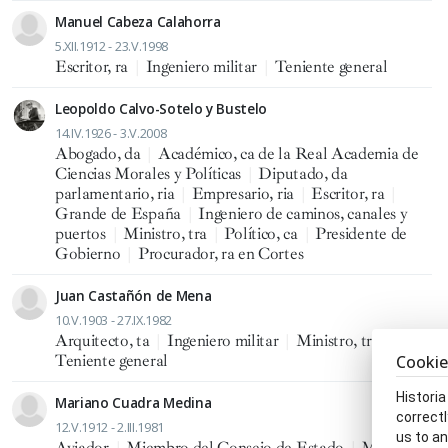
Manuel Cabeza Calahorra
5.XII.1912 - 23.V.1998
Escritor, ra
|
Ingeniero militar
|
Teniente general
Leopoldo Calvo-Sotelo y Bustelo
14.IV.1926 - 3.V.2008
Abogado, da
|
Académico, ca de la Real Academia de
Ciencias Morales y Políticas
|
Diputado, da
parlamentario, ria
|
Empresario, ria
|
Escritor, ra
|
Grande de España
|
Ingeniero de caminos, canales y
puertos
|
Ministro, tra
|
Político, ca
|
Presidente de
Gobierno
|
Procurador, ra en Cortes
Juan Castañón de Mena
10.V.1903 - 27.IX.1982
Arquitecto, ta
|
Ingeniero militar
|
Ministro, tra
|
Teniente general
Cookie
Historia
Mariano Cuadra Medina
correctl
12.V.1912 - 2.III.1981
us to an
Aviador
|
Miembro del Consejo de Estado
|
Militar
|