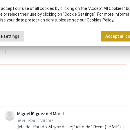
(Zaragoza)
|
Académico, ca de la Real Academia de
accept our use of all cookies by clicking on the “Accept All Cookies” bu
Ciencias Morales y Políticas
|
Académico, ca de la Real
e or reject their use by clicking on “Cookie Settings”. For more informa
Academia Española
|
Embajador, ra
|
Jefe del Estado
ise your data protection rights, please see our Cookies Policy.
Mayor del Ejército de Tierra (JEME)
|
Militar
|
Profesor, ra
e settings
Accept all c
of 23 results
2
Miguel Íñiguez del Moral
16.VIII.1924 - 2.VIII.2016
Jefe del Estado Mayor del Ejército de Tierra (JEME)
|