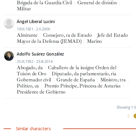
Brigada de la Guardia Civil
|
General de división
|
Militar
Ángel Liberal Lucini
19.IX.1921 - 2.X.2006
Almirante
|
Consejero, ra de Estado
|
Jefe del Estado
Mayor de la Defensa (JEMAD)
|
Marino
Adolfo Suárez González
25.IX.1932 - 23.III.2014
Abogado, da
|
Caballero de la insigne Orden del
Toisón de Oro
|
Diputado, da parlamentario, ria
|
Gobernador civil
|
Grande de España
|
Ministro, tra
|
Político, ca
|
Premio Príncipe, Princesa de Asturias
|
Presidente de Gobierno
Showing 1-5 
Similar characters