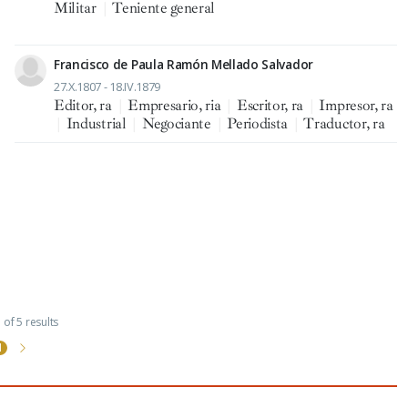
Militar
|
Teniente general
Francisco de Paula Ramón Mellado Salvador
27.X.1807 - 18.IV.1879
Editor, ra
|
Empresario, ria
|
Escritor, ra
|
Impresor, ra
|
Industrial
|
Negociante
|
Periodista
|
Traductor, ra
of 5 results
1