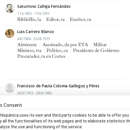
Saturnino Calleja Fernández
11.II.1853 - 7.VII.1915
Bibliófilo, la
|
Editor, ra
|
Escritor, ra
Luis Carrero Blanco
4.III.1904 - 20.XII.1973
Almirante
|
Asesinado, da por ETA
|
Militar
|
Ministro, tra
|
Político, ca
|
Presidente de Gobierno
|
Procurador, ra en Cortes
Francisco de Paula Coloma-Gallegos y Pérez
26.IV.1912 - 28.IX.1993
Ministro, tra
|
Teniente general
s Consent
 Hispánica uses its own and third party cookies to be able to offer you
Manuel Díez-Alegría Gutiérrez
y all the functionalities of its web pages and to elaborate statistics t
25.VII.1906 - 3.II.1987
alyze the use and functioning of the service.
Académico, ca de la Academia de Ingenieros de España