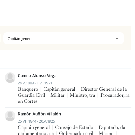
Capitán general
Camilo Alonso Vega
29.V.1889 - 1.VII.1971
Banquero
|
Capitán general
|
Director General de la
Guardia Civil
|
Militar
|
Ministro, tra
|
Procurador, ra
en Cortes
Ramón Auñón Villalón
25.VIII.1844 - 20.V.1925
Capitán general
|
Consejo de Estado
|
Diputado, da
parlamentario, ria
|
Gobernador civil
|
Marino
|