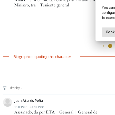
Ministro, tra
|
Teniente general
You can 
configur
to exerc
Cooki
Showing 1-12 
1
Biographies quoting this character
Juan Atarés Peña
11.II.1918 - 23.XII.1985
Asesinado, da por ETA
|
General
|
General de