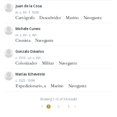
Juan de la Cosa
m. s. XV - f. 1509
Cartógrafo
|
Descubridor
|
Marino
|
Navegante
Michele Cuneo
m. s. XV - s. XVI
Cronista
|
Navegante
Gonzalo Dávalos
c. 1510 - u.t. s. XVI
Colonizador
|
Militar
|
Navegante
Matías Echeveste
c. 1525 - 1599
Expedicionario, a
|
Marino
|
Navegante
Showing 1-12 of 34 results
1
2
3