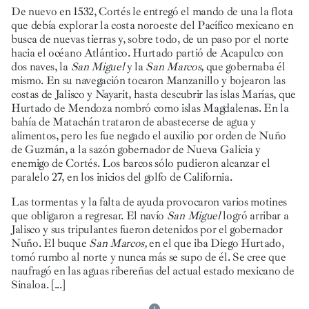
De nuevo en 1532, Cortés le entregó el mando de una la flota
que debía explorar la costa noroeste del Pacífico mexicano en
busca de nuevas tierras y, sobre todo, de un paso por el norte
hacia el océano Atlántico. Hurtado partió de Acapulco con
dos naves, la
San Miguel
y la
San Marcos,
que gobernaba él
mismo. En su navegación tocaron Manzanillo y bojearon las
costas de Jalisco y Nayarit, hasta descubrir las islas Marías, que
Hurtado de Mendoza nombró como islas Magdalenas. En la
bahía de Matachán trataron de abastecerse de agua y
alimentos, pero les fue negado el auxilio por orden de Nuño
de Guzmán, a la sazón gobernador de Nueva Galicia y
enemigo de Cortés. Los barcos sólo pudieron alcanzar el
paralelo 27, en los inicios del golfo de California.
Las tormentas y la falta de ayuda provocaron varios motines
que obligaron a regresar. El navío
San Miguel
logró arribar a
Jalisco y sus tripulantes fueron detenidos por el gobernador
Nuño. El buque
San Marcos,
en el que iba Diego Hurtado,
tomó rumbo al norte y nunca más se supo de él. Se cree que
naufragó en las aguas ribereñas del actual estado mexicano de
Sinaloa. [...]