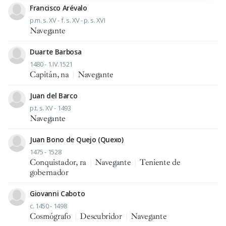
Francisco Arévalo
p.m. s. XV - f. s. XV - p. s. XVI
Navegante
Duarte Barbosa
1480 - 1.IV.1521
Capitán, na
|
Navegante
Juan del Barco
p.t. s. XV - 1493
Navegante
Juan Bono de Quejo (Quexo)
1475 - 1528
Conquistador, ra
|
Navegante
|
Teniente de
gobernador
Giovanni Caboto
c. 1450 - 1498
Cosmógrafo
|
Descubridor
|
Navegante