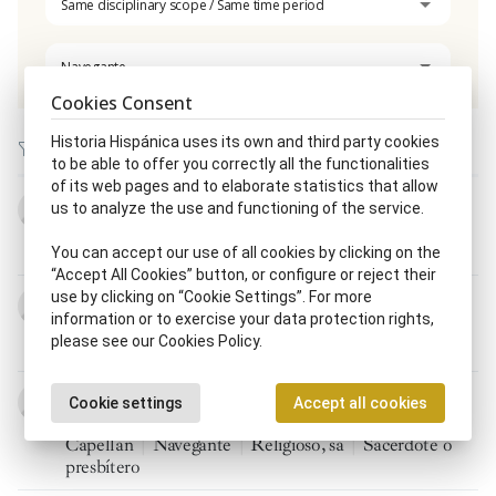
Same disciplinary scope / Same time period
Navegante
Cookies Consent
Historia Hispánica uses its own and third party cookies
to be able to offer you correctly all the functionalities
of its web pages and to elaborate statistics that allow
Pero Alonso Roldán
us to analyze the use and functioning of the service.
u.t. s. XV - p.m. s. XVI
Capitán, na
|
Conquistador, ra
|
Navegante
You can accept our use of all cookies by clicking on the
“Accept All Cookies” button, or configure or reject their
use by clicking on “Cookie Settings”. For more
Francisco de Aranda
information or to exercise your data protection rights,
u.t. s. XV - 1493
please see our Cookies Policy.
Navegante
Juan de Areizaga Guevara
Cookie settings
Accept all cookies
c. 1500 - s. XVI
Capellán
|
Navegante
|
Religioso, sa
|
Sacerdote o
presbítero