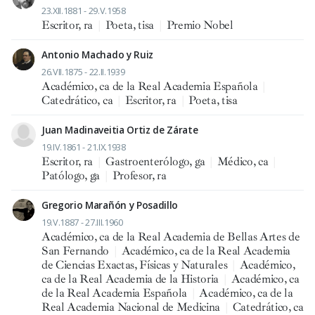
23.XII.1881 - 29.V.1958
Escritor, ra
|
Poeta, tisa
|
Premio Nobel
Antonio Machado y Ruiz
26.VII.1875 - 22.II.1939
Académico, ca de la Real Academia Española
|
Catedrático, ca
|
Escritor, ra
|
Poeta, tisa
Juan Madinaveitia Ortiz de Zárate
19.IV.1861 - 21.IX.1938
Escritor, ra
|
Gastroenterólogo, ga
|
Médico, ca
|
Patólogo, ga
|
Profesor, ra
Gregorio Marañón y Posadillo
19.V.1887 - 27.III.1960
Académico, ca de la Real Academia de Bellas Artes de
San Fernando
|
Académico, ca de la Real Academia
de Ciencias Exactas, Físicas y Naturales
|
Académico,
ca de la Real Academia de la Historia
|
Académico, ca
de la Real Academia Española
|
Académico, ca de la
Real Academia Nacional de Medicina
|
Catedrático, ca