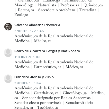
|
Científico, ca
|
Edafólogo
|
Farmacéutico, ca
|
Minerólogo
|
Naturalista
|
Profesor, ra
|
Químico, ca
|
Rector, ra
|
Sacerdote o presbítero
|
Tratadista
|
Zoólogo
Salvador Albasanz Echevarría
27.IX.1881 - 17.VI.1966
Académico, ca de la Real Academia Nacional de
Medicina
|
Médico, ca
Pedro de Alcántara Lletget y Díaz Ropero
11.X.1823 - 9.I.1889
Académico, ca de la Real Academia Nacional de
Medicina
|
Farmacéutico, ca
|
Médico, ca
Francisco Alonso y Rubio
2.XII.1813 - 15.I.1894
Académico, ca de la Real Academia Nacional de
Medicina
|
Catedrático, ca
|
Ginecólogo, ga
|
Médico,
ca
|
Senador designado por Reales Academias
|
Senador electo por provincia
|
Senador vitalicio
|
Senador, ra
|
Tocólogo, ga