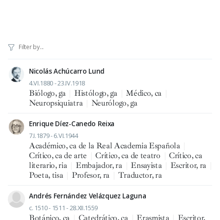
Nicolás Achúcarro Lund
4.VI.1880 - 23.IV.1918
Biólogo, ga
|
Histólogo, ga
|
Médico, ca
|
Neuropsiquiatra
|
Neurólogo, ga
Enrique Díez-Canedo Reixa
7.I.1879 - 6.VI.1944
Académico, ca de la Real Academia Española
|
Crítico, ca de arte
|
Crítico, ca de teatro
|
Crítico, ca
literario, ria
|
Embajador, ra
|
Ensayista
|
Escritor, ra
|
Poeta, tisa
|
Profesor, ra
|
Traductor, ra
Andrés Fernández Velázquez Laguna
c. 1510 - 1511 - 28.XII.1559
Botánico, ca
|
Catedrático, ca
|
Erasmista
|
Escritor,