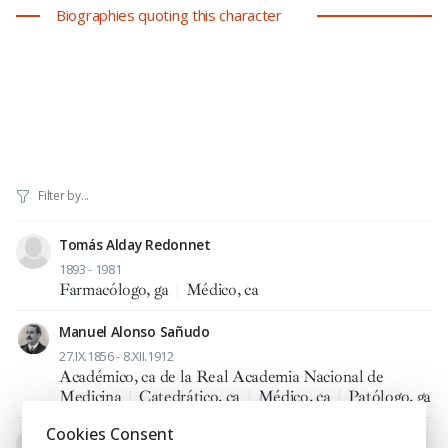
Biographies quoting this character
Tomás Alday Redonnet
1893 - 1981
Farmacólogo, ga
|
Médico, ca
Manuel Alonso Sañudo
27.IX.1856 - 8.XII.1912
Académico, ca de la Real Academia Nacional de
Medicina
|
Catedrático, ca
|
Médico, ca
|
Patólogo, ga
Cookies Consent
José María Aventín Llanas