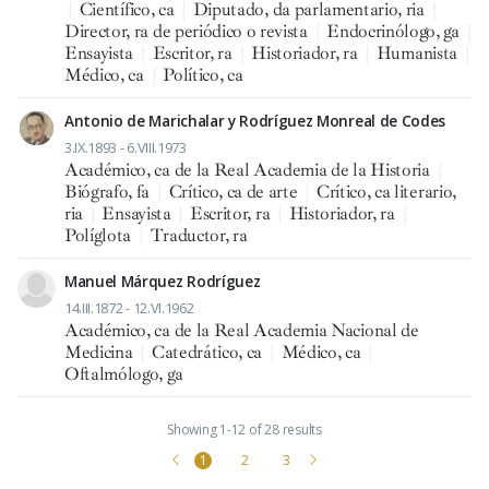
|
Científico, ca
|
Diputado, da parlamentario, ria
|
Director, ra de periódico o revista
|
Endocrinólogo, ga
|
Ensayista
|
Escritor, ra
|
Historiador, ra
|
Humanista
|
Médico, ca
|
Político, ca
Antonio de Marichalar y Rodríguez Monreal de Codes
3.IX.1893 - 6.VIII.1973
Académico, ca de la Real Academia de la Historia
|
Biógrafo, fa
|
Crítico, ca de arte
|
Crítico, ca literario,
ria
|
Ensayista
|
Escritor, ra
|
Historiador, ra
|
Políglota
|
Traductor, ra
Manuel Márquez Rodríguez
14.III.1872 - 12.VI.1962
Académico, ca de la Real Academia Nacional de
Medicina
|
Catedrático, ca
|
Médico, ca
|
Oftalmólogo, ga
Showing 1-12 of 28 results
1
2
3