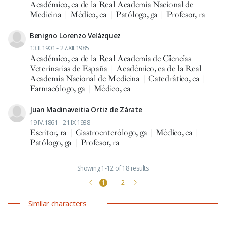
Académico, ca de la Real Academia Nacional de
Medicina
|
Médico, ca
|
Patólogo, ga
|
Profesor, ra
Benigno Lorenzo Velázquez
13.II.1901 - 27.XII.1985
Académico, ca de la Real Academia de Ciencias
Veterinarias de España
|
Académico, ca de la Real
Academia Nacional de Medicina
|
Catedrático, ca
|
Farmacólogo, ga
|
Médico, ca
Juan Madinaveitia Ortiz de Zárate
19.IV.1861 - 21.IX.1938
Escritor, ra
|
Gastroenterólogo, ga
|
Médico, ca
|
Patólogo, ga
|
Profesor, ra
Showing 1-12 of 18 results
1
2
Similar characters