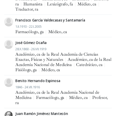
ra
|
Humanista
|
Lexicógrafo, fa
|
Médico, ca
|
Traductor, ra
Francisco García Valdecasas y Santamaría
1.II.1910 - 22.I.2005
Farmacólogo, ga
|
Médico, ca
José Gómez Ocaña
28.X.1860 - 26.VII.1919
Académico, ca de la Real Academia de Ciencias
Exactas, Físicas y Naturales
|
Académico, ca de la Real
Academia Nacional de Medicina
|
Catedrático, ca
|
Fisiólogo, ga
|
Médico, ca
Benito Hernando Espinosa
1846 - 24.VII.1916
Académico, ca de la Real Academia Nacional de
Medicina
|
Farmacólogo, ga
|
Médico, ca
|
Profesor,
ra
Juan Ramón Jiménez Mantecón