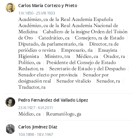
Carlos María Cortezo y Prieto
1.IV.1850 - 25.VIII.1933
Académico, ca de la Real Academia Española
|
Académico, ca de la Real Academia Nacional de
Medicina
|
Caballero de la insigne Orden del Toisón
de Oro
|
Catedrático, ca
|
Consejero, ra de Estado
|
Diputado, da parlamentario, ria
|
Director, ra de
periódico o revista
|
Empresario, ria
|
Ensayista
|
Higienista
|
Ministro, tra
|
Médico, ca
|
Orador, ra
|
Político, ca
|
Presidente del Consejo de Estado
|
Redactor, ra
|
Secretario de Estado y del Despacho
|
Senador electo por provincia
|
Senador por
designación real
|
Senador vitalicio
|
Senador, ra
|
Traductor, ra
Pedro Fernández del Vallado López
23.XI.1927 - 6.VI.2011
Médico, ca
|
Reumatólogo, ga
Carlos Jiménez Díaz
10.II.1898 - 18.V.1967