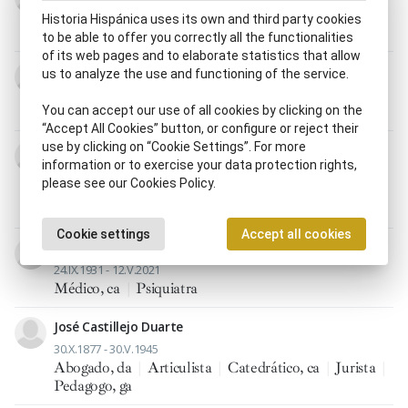
20.IX.1898 - 19.VIII.1984
Historia Hispánica uses its own and third party cookies
Escultor, ra
to be able to offer you correctly all the functionalities
of its web pages and to elaborate statistics that allow
Luis Calandre Ibáñez
us to analyze the use and functioning of the service.
26.III.1890 - 29.IX.1961
Cardiólogo, ga
|
Médico, ca
You can accept our use of all cookies by clicking on the
“Accept All Cookies” button, or configure or reject their
use by clicking on “Cookie Settings”. For more
Agustín del Cañizo García
information or to exercise your data protection rights,
13.VII.1876 - 3.X.1956
please see our Cookies Policy.
Catedrático, ca
|
Internista
|
Médico, ca
|
Patólogo,
ga
Cookie settings
Accept all cookies
Carlos Carbonell Masia
24.IX.1931 - 12.V.2021
Médico, ca
|
Psiquiatra
José Castillejo Duarte
30.X.1877 - 30.V.1945
Abogado, da
|
Articulista
|
Catedrático, ca
|
Jurista
|
Pedagogo, ga