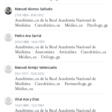
Manuel Alonso Sañudo
27.IX.1856 - 8.XII.1912
Académico, ca de la Real Academia Nacional de
Medicina
|
Catedrático, ca
|
Médico, ca
|
Patólogo, ga
Pedro Ara Sarriá
29.VI.1898 - 16.IX.1973
Académico, ca de la Real Academia Nacional de
Medicina
|
Anatomista
|
Articulista
|
Catedrático, ca
|
Médico, ca
|
Urólogo, ga
Manuel Armijo Valenzuela
30.V.1917 - 10.IV.2012
Académico, ca de la Real Academia Nacional de
Medicina
|
Catedrático, ca
|
Farmacólogo, ga
|
Médico, ca
Vital Aza y Díaz
16.VI.1890 - 12.X.1961
Académico, ca de la Real Academia Nacional de