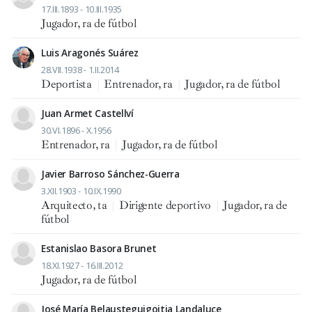
17.III.1893 - 10.III.1935
Jugador, ra de fútbol
Luis Aragonés Suárez
28.VII.1938 - 1.II.2014
Deportista
|
Entrenador, ra
|
Jugador, ra de fútbol
Juan Armet Castellví
30.VI.1896 - X.1956
Entrenador, ra
|
Jugador, ra de fútbol
Javier Barroso Sánchez-Guerra
3.XII.1903 - 10.IX.1990
Arquitecto, ta
|
Dirigente deportivo
|
Jugador, ra de
fútbol
Estanislao Basora Brunet
18.XI.1927 - 16.III.2012
Jugador, ra de fútbol
José María Belausteguigoitia Landaluce