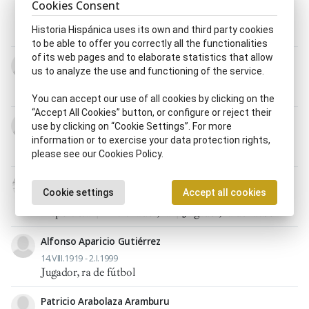
Abogado, da
|
Alcalde, sa
|
Diputado, da
Cookies Consent
parlamentario, ria
|
Historiador, ra
|
Jugador, ra de
Historia Hispánica uses its own and third party cookies
fútbol
|
Político, ca
|
Profesor, ra
to be able to offer you correctly all the functionalities
of its web pages and to elaborate statistics that allow
Paulino Alcántara Riestra
us to analyze the use and functioning of the service.
7.X.1896 - 13.II.1964
Entrenador, ra
|
Jugador, ra de fútbol
You can accept our use of all cookies by clicking on the
“Accept All Cookies” button, or configure or reject their
Pedro Alconero Artagoitia
use by clicking on “Cookie Settings”. For more
13.IX.1919 - 20.IX.1963
information or to exercise your data protection rights,
Jugador, ra de fútbol
please see our Cookies Policy.
Amancio Amaro Varela
Cookie settings
Accept all cookies
16.X.1939 - 21.II.2023
Deportista
|
Entrenador, ra
|
Jugador, ra de fútbol
Alfonso Aparicio Gutiérrez
14.VIII.1919 - 2.I.1999
Jugador, ra de fútbol
Patricio Arabolaza Aramburu