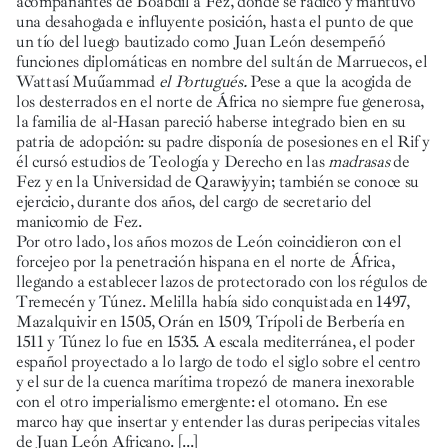
acompañantes de Boabdil a Fez, donde se radicó y mantuvo
una desahogada e influyente posición, hasta el punto de que
un tío del luego bautizado como Juan León desempeñó
funciones diplomáticas en nombre del sultán de Marruecos, el
Wattasí Muűammad
el Portugués.
Pese a que la acogida de
los desterrados en el norte de África no siempre fue generosa,
la familia de al-Hasan pareció haberse integrado bien en su
patria de adopción: su padre disponía de posesiones en el Rif y
él cursó estudios de Teología y Derecho en las
madrasas
de
Fez y en la Universidad de Qarawiyyin; también se conoce su
ejercicio, durante dos años, del cargo de secretario del
manicomio de Fez.
Por otro lado, los años mozos de León coincidieron con el
forcejeo por la penetración hispana en el norte de África,
llegando a establecer lazos de protectorado con los régulos de
Tremecén y Túnez. Melilla había sido conquistada en 1497,
Mazalquivir en 1505, Orán en 1509, Trípoli de Berbería en
1511 y Túnez lo fue en 1535. A escala mediterránea, el poder
español proyectado a lo largo de todo el siglo sobre el centro
y el sur de la cuenca marítima tropezó de manera inexorable
con el otro imperialismo emergente: el otomano. En ese
marco hay que insertar y entender las duras peripecias vitales
de Juan León Africano.
[...]