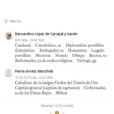
Bernardino López de Carvajal y Sande
8.IX.1456 - 16.XII.1523
Cardenal
|
Catedrático, ca
|
Diplomático pontificio
|
Eclesiástico
|
Embajador, ra
|
Humanista
|
Legado
pontificio
|
Mecenas
|
Nuncio
|
Obispo
|
Rector, ra
|
Reformador, ra de orden religiosa
|
Teólogo, ga
Pierre-Ernest Mansfeld
15.VII.1517 sup. - 22.V.1604
Caballero de la insigne Orden del Toisón de Oro
|
Capitán general (capitán de capitanes)
|
Gobernador,
ra de los Países Bajos
|
Militar
Showing 1-2 of 2 results
1