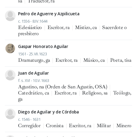
sa
|
Traductor, ra
Pedro de Aguerre y Azpilicueta
c. 1556 - 8.IV.1644
Eclesiástico
|
Escritor, ra
|
Místico, ca
|
Sacerdote o
presbítero
Gaspar Honorato Aguilar
1561 - 25.VII.1623
Dramaturgo, ga
|
Escritor, ra
|
Músico, ca
|
Poeta, tisa
Juan de Aguilar
f. s. XVI - 10.V.1663
Agustino, na (Orden de San Agustín, OSA)
|
Catedrático, ca
|
Escritor, ra
|
Religioso, sa
|
Teólogo,
ga
Diego de Aguilar y de Córdoba
c. 1546 - 1631
Corregidor
|
Cronista
|
Escritor, ra
|
Militar
|
Minero