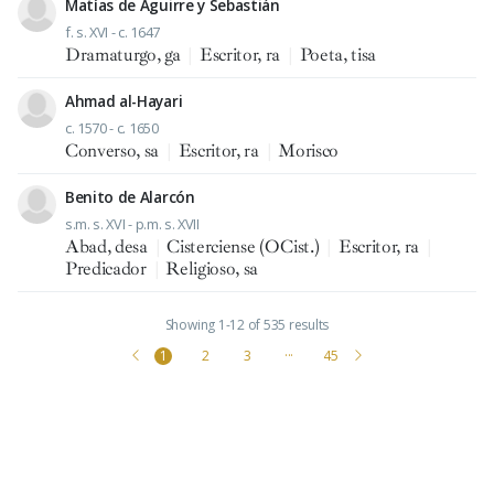
Matías de Aguirre y Sebastián
f. s. XVI - c. 1647
Dramaturgo, ga
|
Escritor, ra
|
Poeta, tisa
Ahmad al-Hayari
c. 1570 - c. 1650
Converso, sa
|
Escritor, ra
|
Morisco
Benito de Alarcón
s.m. s. XVI - p.m. s. XVII
Abad, desa
|
Cisterciense (OCist.)
|
Escritor, ra
|
Predicador
|
Religioso, sa
Showing 1-12 of 535 results
1
2
3
···
45