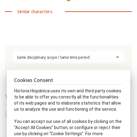
Similar characters
Same disciplinary scope / Same time period
Escritor, ra
Cookies Consent
Historia Hispánica uses its own and third party cookies
to be able to offer you correctly all the functionalities
of its web pages and to elaborate statistics that allow
us to analyze the use and functioning of the service.
Yehudá Abravanel
1460 - 1525 - 1530
You can accept our use of all cookies by clicking on the
Escritor, ra
|
Filósofo, fa
|
Médico, ca
|
Poeta, tisa
“Accept All Cookies” button, or configure or reject their
use by clicking on “Cookie Settings”. For more