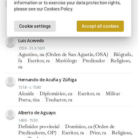
Juan Acevedo
information or to exercise your data protection rights,
m. s. XVI - 1624
please see our Cookies Policy.
Escritor, ra
|
Franciscano, na (Orden de Hermanos
Menores, OFM)
|
Fundador, ra de monasterios
|
Cookie settings
Accept all cookies
Militar
|
Misionero, ra
Luis Acevedo
1559 - 31.X.1601
Agustino, na (Orden de San Agustín, OSA)
|
Biógrafo,
fa
|
Escritor, ra
|
Mariólogo
|
Predicador
|
Religioso,
sa
Hernando de Acuña y Zúñiga
1518 - c. 1580
Alcaide
|
Diplomático, ca
|
Escritor, ra
|
Militar
|
Poeta, tisa
|
Traductor, ra
Alberto de Aguayo
1469 - 1530
Definidor provincial
|
Dominico, ca (Orden de
Predicadores, OP)
|
Escritor, ra
|
Prior, ra
|
Religioso,