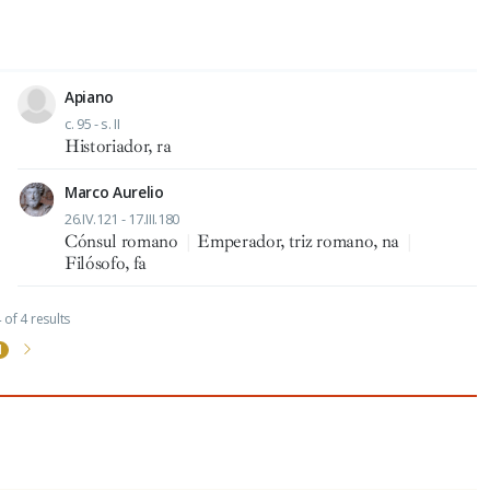
Apiano
c. 95 - s. II
Historiador, ra
Marco Aurelio
26.IV.121 - 17.III.180
Cónsul romano
|
Emperador, triz romano, na
|
Filósofo, fa
of 4 results
1