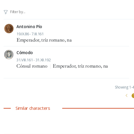
Antonino Pío
19.IX.86 - 7.III.161
Emperador, triz romano, na
Cómodo
31.VIII.161 - 31.XII.192
Cónsul romano
|
Emperador, triz romano, na
Showing 1-4 
Similar characters