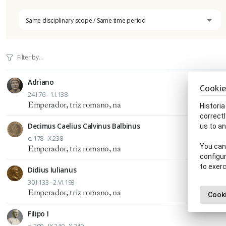
Same disciplinary scope / Same time period
Adriano
Cookie
24.I.76 - 1.I.138
Emperador, triz romano, na
Historia
correctl
Decimus Caelius Calvinus Balbinus
us to an
c. 178 - X.238
You can 
Emperador, triz romano, na
configur
to exerc
Didius Iulianus
30.I.133 - 2.VI.193
Emperador, triz romano, na
Cooki
Filipo I