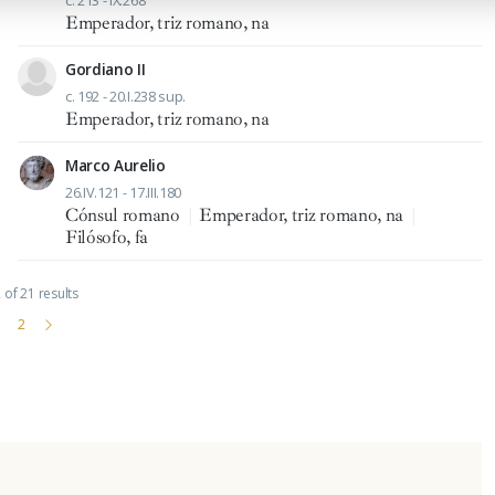
c. 213 - IX.268
Emperador, triz romano, na
Gordiano II
c. 192 - 20.I.238 sup.
Emperador, triz romano, na
Marco Aurelio
26.IV.121 - 17.III.180
Cónsul romano
|
Emperador, triz romano, na
|
Filósofo, fa
of 21 results
2