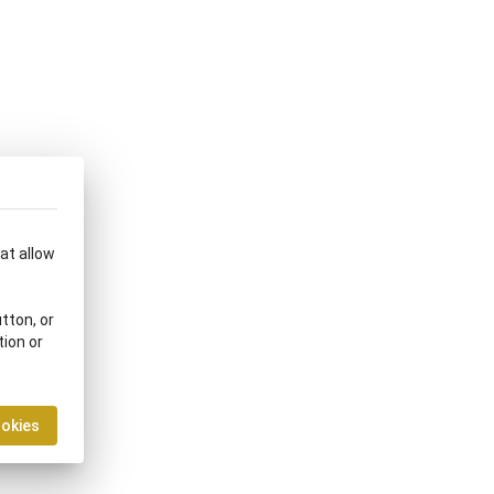
hat allow
tton, or
tion or
ookies