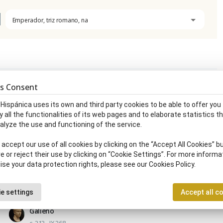
Emperador, triz romano, na
Antonino Pío
s Consent
19.IX.86 - 7.III.161
Emperador, triz romano, na
 Hispánica uses its own and third party cookies to be able to offer you
y all the functionalities of its web pages and to elaborate statistics t
Cómodo
alyze the use and functioning of the service.
31.VIII.161 - 31.XII.192
accept our use of all cookies by clicking on the “Accept All Cookies” bu
Cónsul romano
|
Emperador, triz romano, na
e or reject their use by clicking on “Cookie Settings”. For more informa
ise your data protection rights, please see our Cookies Policy.
Emiliano
c. 207 - 253
Emperador, triz romano, na
e settings
Accept all c
Galieno