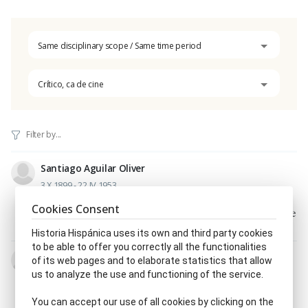
Same disciplinary scope / Same time period
Crítico, ca de cine
Santiago Aguilar Oliver
3.X.1899 - 22.IV.1953
Actor, triz
|
Crítico, ca de cine
|
Dramaturgo, ga
|
Cookies Consent
Ensayista
|
Escritor, ra
|
Guionista
|
Guionista de cine
|
Letrista
|
Periodista
Historia Hispánica uses its own and third party cookies
to be able to offer you correctly all the functionalities
Marcelo Arroitia-Jaúregui Alonso
of its web pages and to elaborate statistics that allow
2.X.1922 - 1992
us to analyze the use and functioning of the service.
Actor, triz
|
Crítico, ca de cine
|
Director, ra de
periódico o revista
|
Escritor, ra
|
Maestro, tra
|
You can accept our use of all cookies by clicking on the