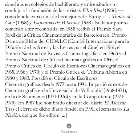
cineclubs en colegios de bachillerato y universitarios lo
condujo a la fundación de las revistas
Film Ideal
(1956) —
considerada como una de las mejores de Europa—,
Temas de
Cine
(1958) y
Esquemas de Películas
(1958). Su labor pronto
comenzó a ser reconocida: en 1958 recibió el Premio Sant
Jordi de la Crítica Cinematográfica de Barcelona; el Premio
Dama de Elche del CIDALC (Comité Internacional para la
Difusión de las Artes y las Letras por el Cine) en 1961; el
Premio Nacional de Revistas Cinematográficas en 1963 y el
Premio Nacional de Crítica Cinematográfica en 1966; el
Premio Crítica del Círculo de Escritores Cinematográficos en
1965, 1966 y 1973; y el Premio Crítica de Tribuna Abierta en
1980 y 1983. Presidió el Círculo de Escritores
Cinematográficos desde 1977 hasta 1991. Impartió cursos de
Cinematografía en la Universidad de Valladolid (1968-1971),
en la de Salamanca (1971-1976) y en la Complutense (1974-
1979). En 1987 fue nombrado director del diario
El Alcázar.
Tras el cierre de dicho diario fundó, en 1991, el semanario
La
Nación,
del que fue editor.
[...]
Read more