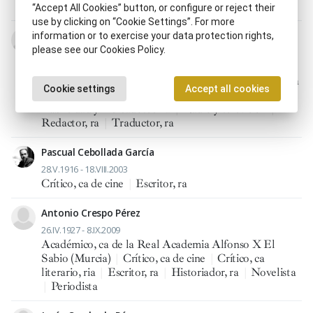
Periodista
|
Poeta, tisa
“Accept All Cookies” button, or configure or reject their
use by clicking on “Cookie Settings”. For more
Juan Antonio Cabero Martínez
information or to exercise your data protection rights,
please see our Cookies Policy.
1890 - 28.IV.1964
Crítico, ca de cine
|
Director, ra de cine
|
Director, ra
de teatro
|
Dramaturgo, ga
|
Editor, ra
|
Fundador, ra
Cookie settings
Accept all cookies
de periódico o revista
|
Impresor, ra
|
Periodista
|
Publicidad y mercadotecnia
|
Radio y televisión
|
Redactor, ra
|
Traductor, ra
Pascual Cebollada García
28.V.1916 - 18.VIII.2003
Crítico, ca de cine
|
Escritor, ra
Antonio Crespo Pérez
26.IV.1927 - 8.IX.2009
Académico, ca de la Real Academia Alfonso X El
Sabio (Murcia)
|
Crítico, ca de cine
|
Crítico, ca
literario, ria
|
Escritor, ra
|
Historiador, ra
|
Novelista
|
Periodista