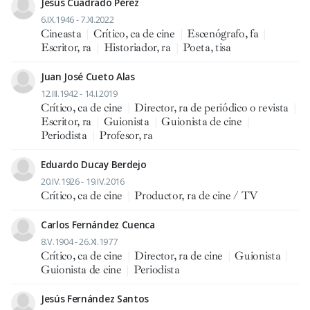
Jesús Cuadrado Pérez
6.IX.1946 - 7.XI.2022
Cineasta
|
Crítico, ca de cine
|
Escenógrafo, fa
|
Escritor, ra
|
Historiador, ra
|
Poeta, tisa
Juan José Cueto Alas
12.III.1942 - 14.I.2019
Crítico, ca de cine
|
Director, ra de periódico o revista
|
Escritor, ra
|
Guionista
|
Guionista de cine
|
Periodista
|
Profesor, ra
Eduardo Ducay Berdejo
20.IV.1926 - 19.IV.2016
Crítico, ca de cine
|
Productor, ra de cine / TV
Carlos Fernández Cuenca
8.V.1904 - 26.XI.1977
Crítico, ca de cine
|
Director, ra de cine
|
Guionista
|
Guionista de cine
|
Periodista
Jesús Fernández Santos