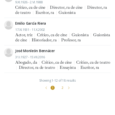
9.XI.1926 - 2.VI.1988
Crítico, ca de cine
|
Director, ra de cine
|
Director, ra
de teatro
|
Escritor, ra
|
Guionista
Emilio García Riera
17.XI.1931 - 11.X.2002
Actor, triz
|
Crítico, ca de cine
|
Guionista
|
Guionista
de cine
|
Historiador, ra
|
Profesor, ra
José Monleón Bennácer
31.I.1927 - 15.VII.2016
Abogado, da
|
Crítico, ca de cine
|
Crítico, ca de teatro
|
Director, ra de teatro
|
Ensayista
|
Escritor, ra
Showing 1-12 of 18 results
1
2