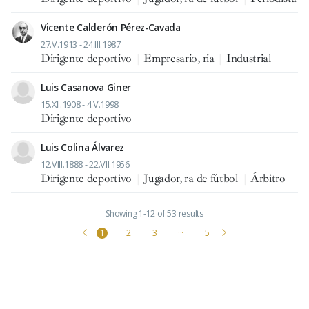
Vicente Calderón Pérez-Cavada
27.V.1913 - 24.III.1987
Dirigente deportivo
|
Empresario, ria
|
Industrial
Luis Casanova Giner
15.XII.1908 - 4.V.1998
Dirigente deportivo
Luis Colina Álvarez
12.VIII.1888 - 22.VII.1956
Dirigente deportivo
|
Jugador, ra de fútbol
|
Árbitro
Showing 1-12 of 53 results
1
2
3
···
5