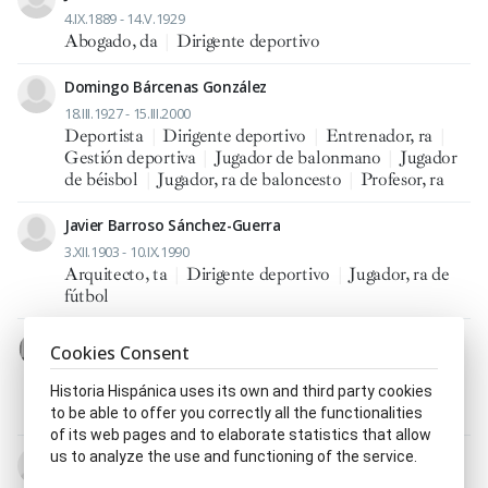
4.IX.1889 - 14.V.1929
Abogado, da
|
Dirigente deportivo
Domingo Bárcenas González
18.III.1927 - 15.III.2000
Deportista
|
Dirigente deportivo
|
Entrenador, ra
|
Gestión deportiva
|
Jugador de balonmano
|
Jugador
de béisbol
|
Jugador, ra de baloncesto
|
Profesor, ra
Javier Barroso Sánchez-Guerra
3.XII.1903 - 10.IX.1990
Arquitecto, ta
|
Dirigente deportivo
|
Jugador, ra de
fútbol
Santiago Bernabeu Yeste
Cookies Consent
8.VI.1895 - 2.VI.1978
Abogado, da
|
Deportista
|
Dirigente deportivo
|
Historia Hispánica uses its own and third party cookies
Entrenador, ra
|
Funcionario
|
Jugador, ra de fútbol
to be able to offer you correctly all the functionalities
of its web pages and to elaborate statistics that allow
us to analyze the use and functioning of the service.
José Ángel Berraondo Insausti
4.XI.1878 - 11.IV.1950