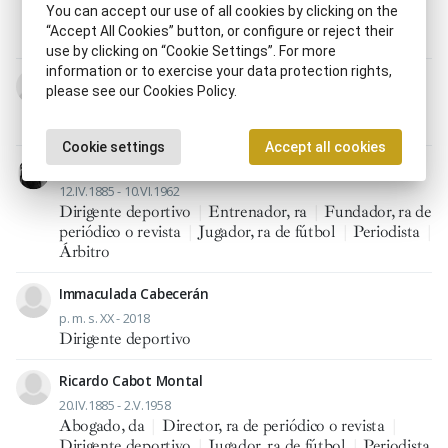
You can accept our use of all cookies by clicking on the
Dirigente deportivo
|
Entrenador, ra
|
Jugador, ra de
“Accept All Cookies” button, or configure or reject their
fútbol
|
Árbitro
use by clicking on “Cookie Settings”. For more
information or to exercise your data protection rights,
Alfonso Jaime de Borbón y Dampierre
please see our Cookies Policy.
20.IV.1936 - 30.I.1989
Dirigente deportivo
|
Embajador, ra
Cookie settings
Accept all cookies
Francisco Bru Sanz
12.IV.1885 - 10.VI.1962
Dirigente deportivo
|
Entrenador, ra
|
Fundador, ra de
periódico o revista
|
Jugador, ra de fútbol
|
Periodista
|
Árbitro
Immaculada Cabecerán
p. m. s. XX - 2018
Dirigente deportivo
Ricardo Cabot Montal
20.IV.1885 - 2.V.1958
Abogado, da
|
Director, ra de periódico o revista
|
Dirigente deportivo
|
Jugador, ra de fútbol
|
Periodista