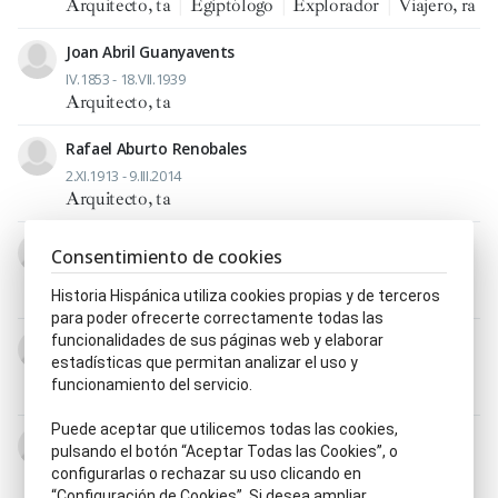
Arquitecto, ta
|
Egiptólogo
|
Explorador
|
Viajero, ra
Joan Abril Guanyavents
IV.1853 - 18.VII.1939
Arquitecto, ta
Rafael Aburto Renobales
2.XI.1913 - 9.III.2014
Arquitecto, ta
Severino Achúcarro Mocoroa
Consentimiento de cookies
1841 - 1910
Arquitecto, ta
Historia Hispánica utiliza cookies propias y de terceros
para poder ofrecerte correctamente todas las
funcionalidades de sus páginas web y elaborar
Eduardo de Adaro Magro
estadísticas que permitan analizar el uso y
6.II.1848 - 27.II.1906
funcionamiento del servicio.
Arquitecto, ta
Puede aceptar que utilicemos todas las cookies,
Juan Agapito y Revilla
pulsando el botón “Aceptar Todas las Cookies”, o
13.XII.1867 - 7.XII.1944
configurarlas o rechazar su uso clicando en
Académico, ca de la Real Academia de Bellas Artes de
“Configuración de Cookies”. Si desea ampliar