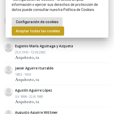
la Purísima Concepción de Valladolid
|
Arquitecto, ta
información o ejercer sus derechos de protección de
|
Historiador, ra
datos puede consultar nuestra Política de Cookies.
Miguel Aguado de la Sierra
Configuración de cookies
1842 - 6.III.1896
Académico, ca de la Real Academia de Bellas Artes de
Aceptar todas las cookies
San Fernando
|
Arquitecto, ta
Eugenio María Aguinaga y Azqueta
25.X.1910 - 12.VII.2002
Arquitecto, ta
Javier Aguirre Iturralde
1853 - 1926
Arquitecto, ta
Agustín Aguirre López
3.V.1896 - 22.IX.1985
Arquitecto, ta
Augusto Aguirre Wittmer