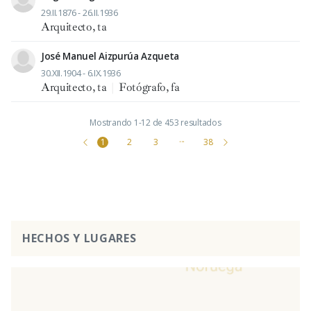
29.II.1876 - 26.II.1936
Arquitecto, ta
José Manuel Aizpurúa Azqueta
30.XII.1904 - 6.IX.1936
Arquitecto, ta
|
Fotógrafo, fa
Mostrando 1-12 de 453 resultados
1
2
3
···
38
HECHOS Y LUGARES