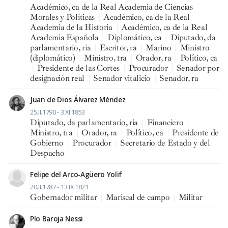
Académico, ca de la Real Academia de Ciencias
Morales y Políticas
|
Académico, ca de la Real
Academia de la Historia
|
Académico, ca de la Real
Academia Española
|
Diplomático, ca
|
Diputado, da
parlamentario, ria
|
Escritor, ra
|
Marino
|
Ministro
(diplomático)
|
Ministro, tra
|
Orador, ra
|
Político, ca
|
Presidente de las Cortes
|
Procurador
|
Senador por
designación real
|
Senador vitalicio
|
Senador, ra
Juan de Dios Álvarez Méndez
25.II.1790 - 3.XI.1853
Diputado, da parlamentario, ria
|
Financiero
|
Ministro, tra
|
Orador, ra
|
Político, ca
|
Presidente de
Gobierno
|
Procurador
|
Secretario de Estado y del
Despacho
Felipe del Arco-Agüero Yolif
20.II.1787 - 13.IX.1821
Gobernador militar
|
Mariscal de campo
|
Militar
Pío Baroja Nessi