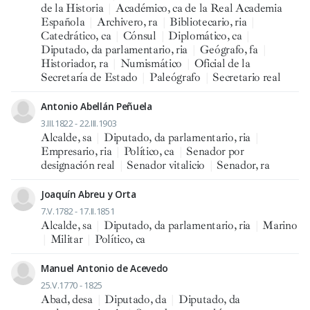
de la Historia
|
Académico, ca de la Real Academia
Española
|
Archivero, ra
|
Bibliotecario, ria
|
Catedrático, ca
|
Cónsul
|
Diplomático, ca
|
Diputado, da parlamentario, ria
|
Geógrafo, fa
|
Historiador, ra
|
Numismático
|
Oficial de la
Secretaría de Estado
|
Paleógrafo
|
Secretario real
Antonio Abellán Peñuela
3.III.1822 - 22.III.1903
Alcalde, sa
|
Diputado, da parlamentario, ria
|
Empresario, ria
|
Político, ca
|
Senador por
designación real
|
Senador vitalicio
|
Senador, ra
Joaquín Abreu y Orta
7.V.1782 - 17.II.1851
Alcalde, sa
|
Diputado, da parlamentario, ria
|
Marino
|
Militar
|
Político, ca
Manuel Antonio de Acevedo
25.V.1770 - 1825
Abad, desa
|
Diputado, da
|
Diputado, da