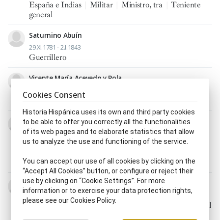
España e Indias
|
Militar
|
Ministro, tra
|
Teniente
general
Saturnino Abuín
29.XI.1781 - 2.I.1843
Guerrillero
Vicente María Acevedo y Pola
c. 1760 - 12.XI.1808
Cookies Consent
Militar
Historia Hispánica uses its own and third party cookies
Pedro Agar y Bustillo
to be able to offer you correctly all the functionalities
of its web pages and to elaborate statistics that allow
1764 - 2.X.1822
us to analyze the use and functioning of the service.
Consejero, ra de Estado
|
Jefe político
|
Marino
|
Ministro, tra
|
Político, ca
|
Presidente del Consejo
You can accept our use of all cookies by clicking on the
Real y Supremo de las Indias
“Accept All Cookies” button, or configure or reject their
use by clicking on “Cookie Settings”. For more
José (Josef) Alonso Ruiz de Conejares
information or to exercise your data protection rights,
21.IX.1781 - 12.IV.1855
please see our Cookies Policy.
Abogado, da
|
Diputado, da parlamentario, ria
|
Fiscal
del Tribunal Supremo
|
Jurista
|
Magistrado
|