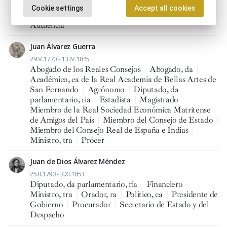
Ministro, tra
|
Político, ca
|
Presidente del Tribunal
Cookie settings
Accept all cookies
Supremo
|
Procurador, ra en Cortes
|
Regente de
Audiencia
Juan Álvarez Guerra
29.V.1770 - 13.IV.1845
Abogado de los Reales Consejos
|
Abogado, da
|
Académico, ca de la Real Academia de Bellas Artes de
San Fernando
|
Agrónomo
|
Diputado, da
parlamentario, ria
|
Estadista
|
Magistrado
|
Miembro de la Real Sociedad Económica Matritense
de Amigos del País
|
Miembro del Consejo de Estado
|
Miembro del Consejo Real de España e Indias
|
Ministro, tra
|
Prócer
Juan de Dios Álvarez Méndez
25.II.1790 - 3.XI.1853
Diputado, da parlamentario, ria
|
Financiero
|
Ministro, tra
|
Orador, ra
|
Político, ca
|
Presidente de
Gobierno
|
Procurador
|
Secretario de Estado y del
Despacho