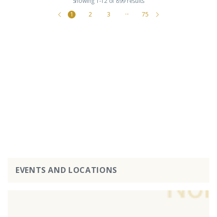
Showing 1-12 of 899 results
1
2
3
···
75
EVENTS AND LOCATIONS