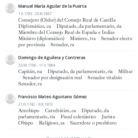
Manuel María Aguilar de la Puerta
1.X.1783 - 20.III.1867
Consejero (Oidor) del Consejo Real de Castilla
|
Diplomático, ca
|
Diputado, da parlamentario, ria
|
Miembro del Consejo Real de España e Indias
|
Ministro (diplomático)
|
Ministro, tra
|
Senador electo
por provincia
|
Senador, ra
Domingo de Aguilera y Contreras
20.XII.1796 - 11.V.1864
Capitán, na
|
Diputado, da parlamentario, ria
|
Militar
|
Senador por designación real
|
Senador vitalicio
|
Senador, ra
Francisco Mateo Aguiriano Gómez
21.IX.1742 - 9.IX.1813
Arzobispo
|
Catedrático, ca
|
Diputado, da
parlamentario, ria
|
Fiscal eclesiástico
|
Jurista
|
Obispo
|
Religioso, sa
|
Sacerdote o presbítero