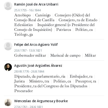
Ramón José de Arce Uribarri
25.X.1755 - 16.I.1844
Arzobispo
|
Canónigo
|
Consejero (Oidor) del
Consejo Real de Castilla
|
Consejero, ra de Estado
|
Eclesiástico
|
Inquisidor general (o Presidente del
Consejo de Inquisición)
|
Patriarca
|
Político, ca
|
Teólogo, ga
Felipe del Arco-Agüero Yolif
20.II.1787 - 13.IX.1821
Gobernador militar
|
Mariscal de campo
|
Militar
Agustín José Argüelles Álvarez
28.VIII.1776 - 26.III.1844
Diputado, da parlamentario, ria
|
Embajador, ra
|
Jurista
|
Ministro, tra
|
Político, ca
|
Preceptor, ra
|
Presidente, ta del Congreso de los Diputados
|
Procurador
Wenceslao de Argumosa y Bourke
27.IX.1761 - 28.XI.1831