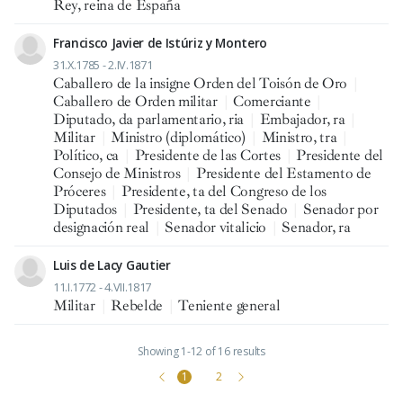
Rey, reina de España
Francisco Javier de Istúriz y Montero
31.X.1785 - 2.IV.1871
Caballero de la insigne Orden del Toisón de Oro
|
Caballero de Orden militar
|
Comerciante
|
Diputado, da parlamentario, ria
|
Embajador, ra
|
Militar
|
Ministro (diplomático)
|
Ministro, tra
|
Político, ca
|
Presidente de las Cortes
|
Presidente del
Consejo de Ministros
|
Presidente del Estamento de
Próceres
|
Presidente, ta del Congreso de los
Diputados
|
Presidente, ta del Senado
|
Senador por
designación real
|
Senador vitalicio
|
Senador, ra
Luis de Lacy Gautier
11.I.1772 - 4.VII.1817
Militar
|
Rebelde
|
Teniente general
Showing 1-12 of 16 results
1
2