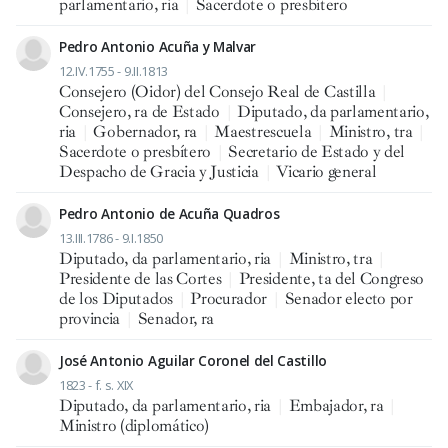
parlamentario, ria
|
Sacerdote o presbítero
Pedro Antonio Acuña y Malvar
12.IV.1755 - 9.II.1813
Consejero (Oidor) del Consejo Real de Castilla
|
Consejero, ra de Estado
|
Diputado, da parlamentario,
ria
|
Gobernador, ra
|
Maestrescuela
|
Ministro, tra
|
Sacerdote o presbítero
|
Secretario de Estado y del
Despacho de Gracia y Justicia
|
Vicario general
Pedro Antonio de Acuña Quadros
13.III.1786 - 9.I.1850
Diputado, da parlamentario, ria
|
Ministro, tra
|
Presidente de las Cortes
|
Presidente, ta del Congreso
de los Diputados
|
Procurador
|
Senador electo por
provincia
|
Senador, ra
José Antonio Aguilar Coronel del Castillo
1823 - f. s. XIX
Diputado, da parlamentario, ria
|
Embajador, ra
|
Ministro (diplomático)