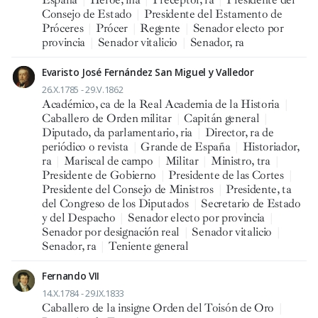
Consejo de Estado
|
Presidente del Estamento de
Próceres
|
Prócer
|
Regente
|
Senador electo por
provincia
|
Senador vitalicio
|
Senador, ra
Evaristo José Fernández San Miguel y Valledor
26.X.1785 - 29.V.1862
Académico, ca de la Real Academia de la Historia
|
Caballero de Orden militar
|
Capitán general
|
Diputado, da parlamentario, ria
|
Director, ra de
periódico o revista
|
Grande de España
|
Historiador,
ra
|
Mariscal de campo
|
Militar
|
Ministro, tra
|
Presidente de Gobierno
|
Presidente de las Cortes
|
Presidente del Consejo de Ministros
|
Presidente, ta
del Congreso de los Diputados
|
Secretario de Estado
y del Despacho
|
Senador electo por provincia
|
Senador por designación real
|
Senador vitalicio
|
Senador, ra
|
Teniente general
Fernando VII
14.X.1784 - 29.IX.1833
Caballero de la insigne Orden del Toisón de Oro
|