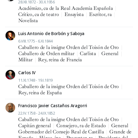
28.XII.1872 - 30.X.1956
Académico, ca de la Real Academia Española
|
Crítico, ca de teatro
|
Ensayista
|
Escritor, ra
|
Novelista
Luis Antonio de Borbón y Saboya
6.VIII.1775 - 6.XI.1844
Caballero de la insigne Orden del Toisón de Oro
|
Caballero de Orden militar
|
Carlista
|
General
|
Militar
|
Rey, reina de Francia
Carlos IV
11.XI.1748 - 19.I.1819
Caballero de la insigne Orden del Toisón de Oro
|
Rey, reina de España
Francisco Javier Castaños Aragorri
22.IV.1758 - 24.IX.1852
Caballero de la insigne Orden del Toisón de Oro
|
Capitán general
|
Consejero, ra de Estado
|
General
|
Gobernador del Consejo Real de Castilla
|
Grande de
España
|
Héroe, ína
|
Preceptor, ra
|
Presidente del