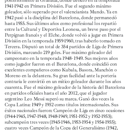
posteriormente al Granada, donde debutó en la temporada
1941-1942 en Primera División. Fue el segundo máximo
goleador, sólo superado por el valencianista Mundo. Ya en
1942 pasó a la disciplina del Barcelona, donde permaneció
hasta 1955. Sus últimos años como profesional los repartió
entre la Cultural y Deportiva Leonesa, un breve paso por el
Perpignan francés y el Elche, donde volvió a jugar en Primera
División en la temporada 1959-1960, tras haberlo tomado en
Tercera. Disputó un total de 354 partidos de Liga de Primera
División, marcando 219 goles. Fue máximo goleador del
campeonato en la temporada 1948- 1949. Sus mejores años
como jugador fueron en el Barcelona, donde coincidió con
excelentes compañeros como Kubala, Basora, Manchón o
Moreno en la delantera. Su gran facilidad ante la portería
contraria le convirtió en un mítico goleador durante los años
cuarenta. Fue el máximo goleador de la historia del Barcelona
en partidos oficiales hasta el año 2012, que el jugador
argentino Leo Messi superó su marca. Ganó dos veces la
Copa Latina: 1949 y 1952 como títulos internacionales. Sus
éxitos nacionales fueron: Campeón de Liga en cinco ocasiones
(1944-1945, 1947-1948, 1948-1949, 1951-1952 y 1952-1953);
subcampeón tres veces (1945-1946, 1953-1954 y 1954-1955);
cuatro veces Campeón de la Copa del Generalísimo (1942,