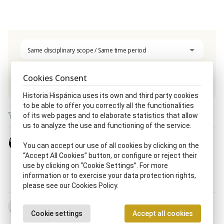
Same disciplinary scope / Same time period
Cookies Consent
Jugador, ra de fútbol
Historia Hispánica uses its own and third party cookies
to be able to offer you correctly all the functionalities
of its web pages and to elaborate statistics that allow
us to analyze the use and functioning of the service.
José Antonio de Aguirre Lecube
You can accept our use of all cookies by clicking on the
6.III.1904 - 22.III.1960
“Accept All Cookies” button, or configure or reject their
Abogado, da
|
Alcalde, sa
|
Diputado, da
use by clicking on “Cookie Settings”. For more
parlamentario, ria
|
Historiador, ra
|
Jugador, ra de
information or to exercise your data protection rights,
fútbol
|
Político, ca
|
Profesor, ra
please see our Cookies Policy.
Paulino Alcántara Riestra
Cookie settings
Accept all cookies
7.X.1896 - 13.II.1964