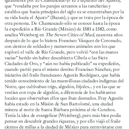
igualmente por
El Chamuscado
(o
El Purpurato del Ajusco
),
que “rondaba por los parajes cercanos a las rancherías y
establos que hacia principios del siglo xx se encontraban por la
su vida hacia el Ajusto” (Bazan), y que se trata por la época de
otra persona. De
Chamuscado
sólo se conoce hasta la época
la expedición a Río Grande (México) de 1581 a 1582, como
analiza Weinberg en
The Seven Cities of Mud
, cuarenta años
después de lo que lo hiciera Francisco Vásquez de Coronado,
con cientos de soldados y numerosos animales con los que
exploró el valle de Río Grande, pero volvió “con las manos
vacías” herido sin haber descubierto Cíbola o las Siete
Ciudades de Oro, y “aún no había publicado” su expedición,
cuando partió para el mismo destino Francisco Sánchez, por
iniciativa del fraile franciscano Agustín Rodríguez, que había
tenido conocimiento de las maravillosas ciudades indígenas del
Norte, que cultivaban trigo, algodón, frijoles... y en las que se
vestían con ropa de algodón, a diferencia de los habitantes
locales que observaban ellos que iban desnudos. Fray Agustín
había estado en la Misión de San Bartolomé, una ciudad
minera al norte de Santa Bárbara próxima al río Conchos.
Tenía la idea de evangelizar (Weinberg), pero más bien podía
pensar en descubrir grandes riquezas, y por ello viajó el fraile
cientos de millas a la ciudad de México para entrevistarse con