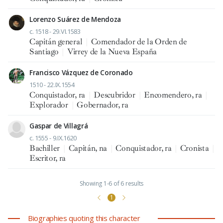
Lorenzo Suárez de Mendoza
c. 1518 - 29.VI.1583
Capitán general
|
Comendador de la Orden de
Santiago
|
Virrey de la Nueva España
Francisco Vázquez de Coronado
1510 - 22.IX.1554
Conquistador, ra
|
Descubridor
|
Encomendero, ra
|
Explorador
|
Gobernador, ra
Gaspar de Villagrá
c. 1555 - 9.IX.1620
Bachiller
|
Capitán, na
|
Conquistador, ra
|
Cronista
|
Escritor, ra
Showing 1-6 of 6 results
1
Biographies quoting this character