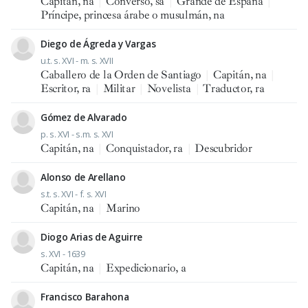
Capitán, na
|
Converso, sa
|
Grande de España
|
Príncipe, princesa árabe o musulmán, na
Diego de Ágreda y Vargas
u.t. s. XVI - m. s. XVII
Caballero de la Orden de Santiago
|
Capitán, na
|
Escritor, ra
|
Militar
|
Novelista
|
Traductor, ra
Gómez de Alvarado
p. s. XVI - s.m. s. XVI
Capitán, na
|
Conquistador, ra
|
Descubridor
Alonso de Arellano
s.t. s. XVI - f. s. XVI
Capitán, na
|
Marino
Diogo Arias de Aguirre
s. XVI - 1639
Capitán, na
|
Expedicionario, a
Francisco Barahona