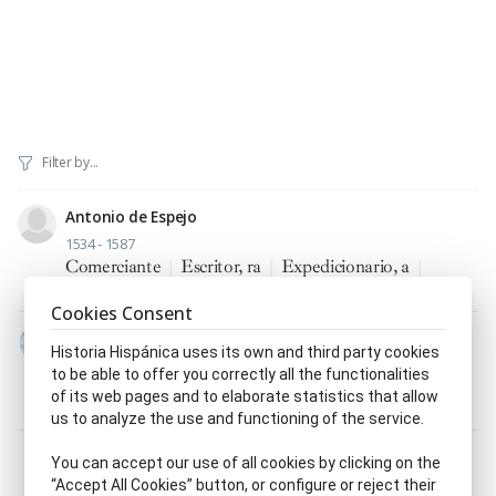
Antonio de Espejo
1534 - 1587
Comerciante
|
Escritor, ra
|
Expedicionario, a
|
Naturalista
Cookies Consent
Juan de Oñate Salazar
Historia Hispánica uses its own and third party cookies
1549 - 1626
to be able to offer you correctly all the functionalities
Adelantado, da
|
Conquistador, ra
|
Explorador
|
of its web pages and to elaborate statistics that allow
Fundador, ra
|
Gobernador, ra
us to analyze the use and functioning of the service.
You can accept our use of all cookies by clicking on the
Showing 1-2 of 2 results
“Accept All Cookies” button, or configure or reject their
1