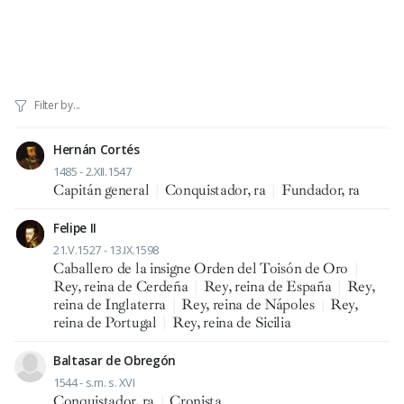
Hernán Cortés
1485 - 2.XII.1547
Capitán general
|
Conquistador, ra
|
Fundador, ra
Felipe II
21.V.1527 - 13.IX.1598
Caballero de la insigne Orden del Toisón de Oro
|
Rey, reina de Cerdeña
|
Rey, reina de España
|
Rey,
reina de Inglaterra
|
Rey, reina de Nápoles
|
Rey,
reina de Portugal
|
Rey, reina de Sicilia
Baltasar de Obregón
1544 - s.m. s. XVI
Conquistador, ra
|
Cronista