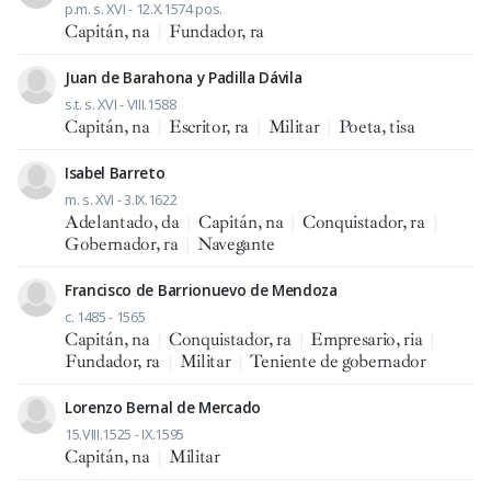
p.m. s. XVI - 12.X.1574 pos.
Capitán, na
|
Fundador, ra
Juan de Barahona y Padilla Dávila
s.t. s. XVI - VIII.1588
Capitán, na
|
Escritor, ra
|
Militar
|
Poeta, tisa
Isabel Barreto
m. s. XVI - 3.IX.1622
Adelantado, da
|
Capitán, na
|
Conquistador, ra
|
Gobernador, ra
|
Navegante
Francisco de Barrionuevo de Mendoza
c. 1485 - 1565
Capitán, na
|
Conquistador, ra
|
Empresario, ria
|
Fundador, ra
|
Militar
|
Teniente de gobernador
Lorenzo Bernal de Mercado
15.VIII.1525 - IX.1595
Capitán, na
|
Militar