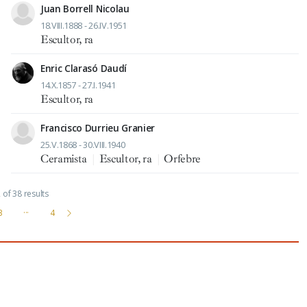
Juan Borrell Nicolau
18.VIII.1888 - 26.IV.1951
Escultor, ra
Enric Clarasó Daudí
14.X.1857 - 27.I.1941
Escultor, ra
Francisco Durrieu Granier
25.V.1868 - 30.VIII.1940
Ceramista
|
Escultor, ra
|
Orfebre
of 38 results
3
···
4