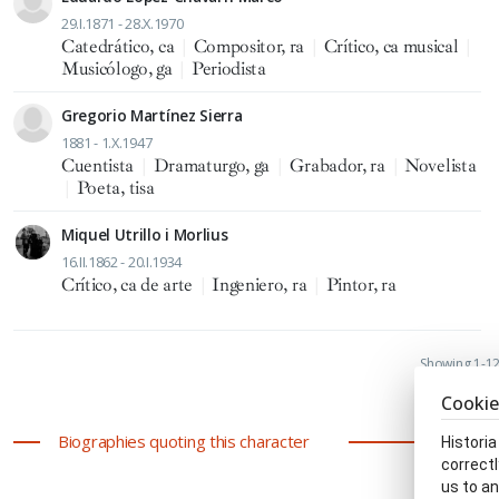
29.I.1871 - 28.X.1970
Catedrático, ca
|
Compositor, ra
|
Crítico, ca musical
|
Musicólogo, ga
|
Periodista
Gregorio Martínez Sierra
1881 - 1.X.1947
Cuentista
|
Dramaturgo, ga
|
Grabador, ra
|
Novelista
|
Poeta, tisa
Miquel Utrillo i Morlius
16.II.1862 - 20.I.1934
Crítico, ca de arte
|
Ingeniero, ra
|
Pintor, ra
Showing 1-12 
Cookie
Biographies quoting this character
Historia
correctl
us to an