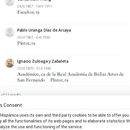
24.XI.1867 - 14.IV.1911
Escultor, ra
Pablo Uranga Díaz de Arcaya
26.VI.1861 - 6.XI.1934
Pintor, ra
Ignacio Zuloaga y Zabaleta
20.VI.1870 - 31.X.1945
Académico, ca de la Real Academia de Bellas Artes de
San Fernando
|
Pintor, ra
of 12 results
1
s Consent
 Hispánica uses its own and third party cookies to be able to offer you
y all the functionalities of its web pages and to elaborate statistics t
alyze the use and functioning of the service.