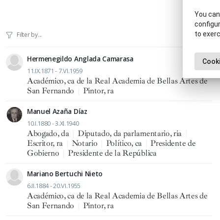
You can 
configur
to exerc
Hermenegildo Anglada Camarasa
Cooki
11.IX.1871 - 7.VI.1959
Académico, ca de la Real Academia de Bellas Artes de
San Fernando
|
Pintor, ra
Manuel Azaña Díaz
10.I.1880 - 3.XI.1940
Abogado, da
|
Diputado, da parlamentario, ria
|
Escritor, ra
|
Notario
|
Político, ca
|
Presidente de
Gobierno
|
Presidente de la República
Mariano Bertuchi Nieto
6.II.1884 - 20.VI.1955
Académico, ca de la Real Academia de Bellas Artes de
San Fernando
|
Pintor, ra