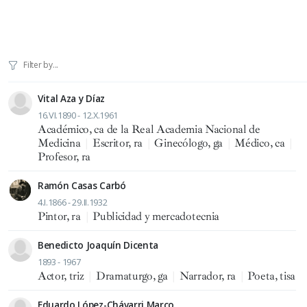
Vital Aza y Díaz
16.VI.1890 - 12.X.1961
Académico, ca de la Real Academia Nacional de
Medicina
|
Escritor, ra
|
Ginecólogo, ga
|
Médico, ca
|
Profesor, ra
Ramón Casas Carbó
4.I.1866 - 29.II.1932
Pintor, ra
|
Publicidad y mercadotecnia
Benedicto Joaquín Dicenta
1893 - 1967
Actor, triz
|
Dramaturgo, ga
|
Narrador, ra
|
Poeta, tisa
Eduardo López-Chávarri Marco