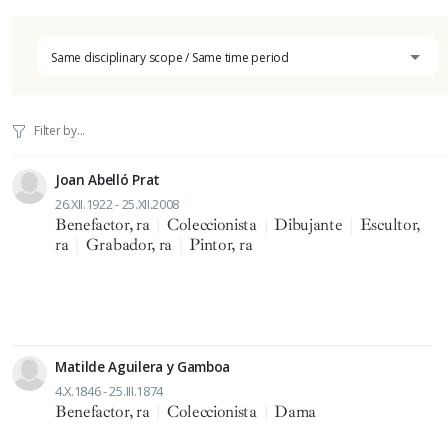
Same disciplinary scope / Same time period
Joan Abelló Prat
26.XII.1922 - 25.XII.2008
Benefactor, ra
|
Coleccionista
|
Dibujante
|
Escultor,
ra
|
Grabador, ra
|
Pintor, ra
Matilde Aguilera y Gamboa
4.X.1846 - 25.III.1874
Benefactor, ra
|
Coleccionista
|
Dama