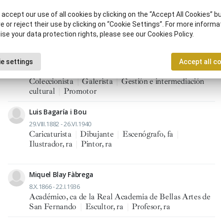
accept our use of all cookies by clicking on the “Accept All Cookies” bu
e or reject their use by clicking on “Cookie Settings”. For more informa
ise your data protection rights, please see our Cookies Policy.
José Artal Mayoral
e settings
Accept all c
9.VI.1862 - 18.IV.1918
Coleccionista
|
Galerista
|
Gestión e intermediación
cultural
|
Promotor
Luis Bagaría i Bou
29.VIII.1882 - 26.VI.1940
Caricaturista
|
Dibujante
|
Escenógrafo, fa
|
Ilustrador, ra
|
Pintor, ra
Miquel Blay Fàbrega
8.X.1866 - 22.I.1936
Académico, ca de la Real Academia de Bellas Artes de
San Fernando
|
Escultor, ra
|
Profesor, ra