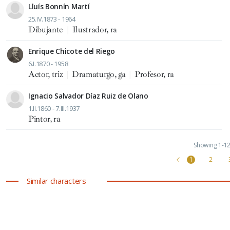
Lluís Bonnín Martí
25.IV.1873 - 1964
Dibujante
|
Ilustrador, ra
Enrique Chicote del Riego
6.I.1870 - 1958
Actor, triz
|
Dramaturgo, ga
|
Profesor, ra
Ignacio Salvador Díaz Ruiz de Olano
1.II.1860 - 7.III.1937
Pintor, ra
Showing 1-12 
1
2
Similar characters