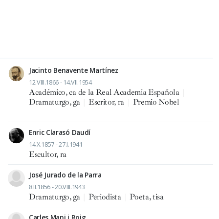
Jacinto Benavente Martínez
12.VIII.1866 - 14.VII.1954
Académico, ca de la Real Academia Española
|
Dramaturgo, ga
|
Escritor, ra
|
Premio Nobel
Enric Clarasó Daudí
14.X.1857 - 27.I.1941
Escultor, ra
José Jurado de la Parra
8.II.1856 - 20.VIII.1943
Dramaturgo, ga
|
Periodista
|
Poeta, tisa
Carles Mani i Roig