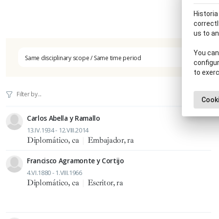
Historia
correctl
us to an
You can 
Same disciplinary scope / Same time period
configur
to exerc
Cooki
Carlos Abella y Ramallo
13.IV.1934 - 12.VIII.2014
Diplomático, ca
|
Embajador, ra
Francisco Agramonte y Cortijo
4.VI.1880 - 1.VIII.1966
Diplomático, ca
|
Escritor, ra