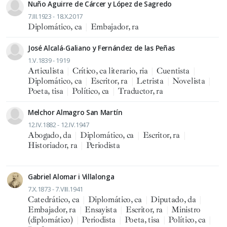
Nuño Aguirre de Cárcer y López de Sagredo
7.III.1923 - 18.X.2017
Diplomático, ca
|
Embajador, ra
José Alcalá-Galiano y Fernández de las Peñas
1.V.1839 - 1919
Articulista
|
Crítico, ca literario, ria
|
Cuentista
|
Diplomático, ca
|
Escritor, ra
|
Letrista
|
Novelista
|
Poeta, tisa
|
Político, ca
|
Traductor, ra
Melchor Almagro San Martín
12.IV.1882 - 12.IV.1947
Abogado, da
|
Diplomático, ca
|
Escritor, ra
|
Historiador, ra
|
Periodista
Gabriel Alomar i Villalonga
7.X.1873 - 7.VIII.1941
Catedrático, ca
|
Diplomático, ca
|
Diputado, da
|
Embajador, ra
|
Ensayista
|
Escritor, ra
|
Ministro
(diplomático)
|
Periodista
|
Poeta, tisa
|
Político, ca
|