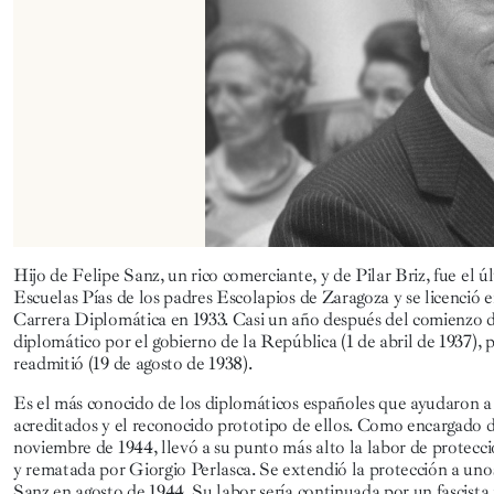
Hijo de Felipe Sanz, un rico comerciante, y de Pilar Briz, fue el
Escuelas Pías de los padres Escolapios de Zaragoza y se licenció
Carrera Diplomática en 1933. Casi un año después del comienzo de l
diplomático por el gobierno de la República (1 de abril de 1937), p
readmitió (19 de agosto de 1938).
Es el más conocido de los diplomáticos españoles que ayudaron a 
acreditados y el reconocido prototipo de ellos. Como encargado d
noviembre de 1944, llevó a su punto más alto la labor de protecci
y rematada por Giorgio Perlasca. Se extendió la protección a unos
Sanz en agosto de 1944. Su labor sería continuada
por un fascista