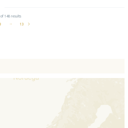
of 148 results
3
···
13