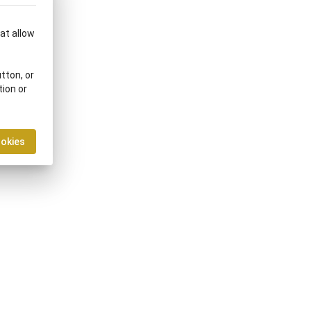
hat allow
tton, or
tion or
ookies