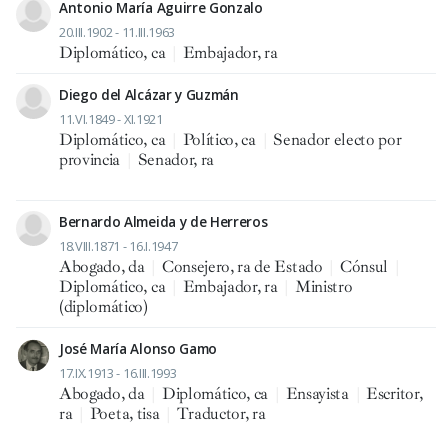
Antonio María Aguirre Gonzalo
20.III.1902 - 11.III.1963
Diplomático, ca
|
Embajador, ra
Diego del Alcázar y Guzmán
11.VI.1849 - XI.1921
Diplomático, ca
|
Político, ca
|
Senador electo por
provincia
|
Senador, ra
Bernardo Almeida y de Herreros
18.VIII.1871 - 16.I.1947
Abogado, da
|
Consejero, ra de Estado
|
Cónsul
|
Diplomático, ca
|
Embajador, ra
|
Ministro
(diplomático)
José María Alonso Gamo
17.IX.1913 - 16.III.1993
Abogado, da
|
Diplomático, ca
|
Ensayista
|
Escritor,
ra
|
Poeta, tisa
|
Traductor, ra