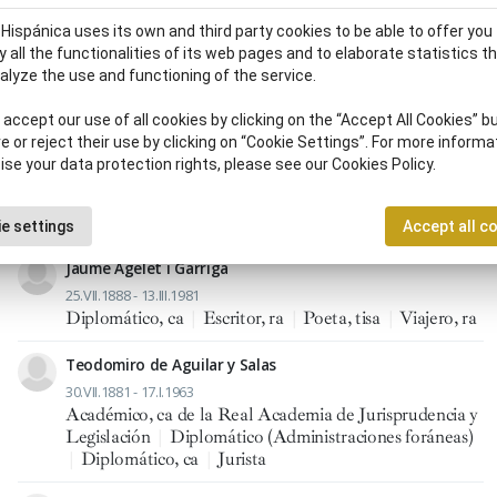
 Hispánica uses its own and third party cookies to be able to offer you
y all the functionalities of its web pages and to elaborate statistics t
alyze the use and functioning of the service.
accept our use of all cookies by clicking on the “Accept All Cookies” bu
Diplomático, ca
e or reject their use by clicking on “Cookie Settings”. For more informa
ise your data protection rights, please see our Cookies Policy.
e settings
Accept all c
Jaume Agelet i Garriga
25.VII.1888 - 13.III.1981
Diplomático, ca
|
Escritor, ra
|
Poeta, tisa
|
Viajero, ra
Teodomiro de Aguilar y Salas
30.VII.1881 - 17.I.1963
Académico, ca de la Real Academia de Jurisprudencia y
Legislación
|
Diplomático (Administraciones foráneas)
|
Diplomático, ca
|
Jurista