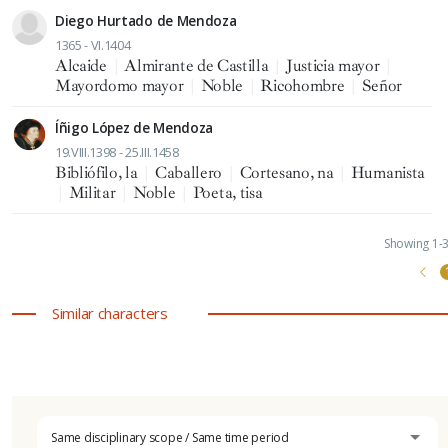
Diego Hurtado de Mendoza
1365 - VI.1404
Alcaide
|
Almirante de Castilla
|
Justicia mayor
|
Mayordomo mayor
|
Noble
|
Ricohombre
|
Señor
Íñigo López de Mendoza
19.VIII.1398 - 25.III.1458
Bibliófilo, la
|
Caballero
|
Cortesano, na
|
Humanista
|
Militar
|
Noble
|
Poeta, tisa
Showing 1-3 
Similar characters
Same disciplinary scope / Same time period