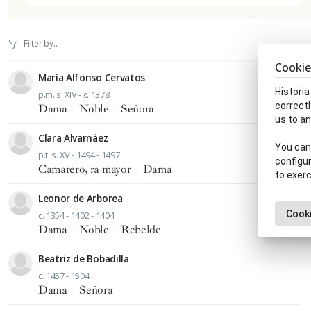
Cookie
María Alfonso Cervatos
Historia
p.m. s. XIV - c. 1378
correctl
Dama
|
Noble
|
Señora
us to an
Clara Alvarnáez
You can 
p.t. s. XV - 1494 - 1497
configur
Camarero, ra mayor
|
Dama
to exerc
Leonor de Arborea
Cooki
c. 1354 - 1402 - 1404
Dama
|
Noble
|
Rebelde
Beatriz de Bobadilla
c. 1457 - 1504
Dama
|
Señora