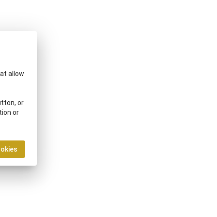
hat allow
tton, or
tion or
ookies