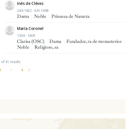
Inés de Cléves
24.II.1422 - 6.IV.1448
Dama
|
Noble
|
Princesa de Navarra
María Coronel
1334 - 1409
Clarisa (OSC)
|
Dama
|
Fundador, ra de monasterios
|
Noble
|
Religioso, sa
of 41 results
3
···
4