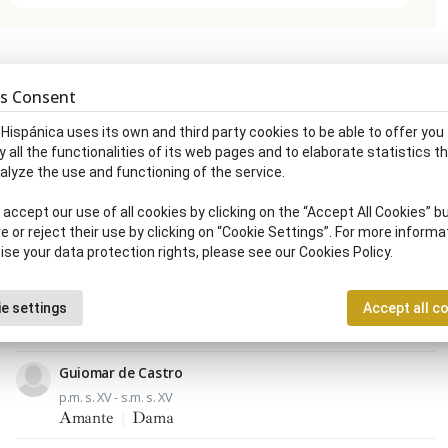
s Consent
Isabel de Almaraz
 Hispánica uses its own and third party cookies to be able to offer you
u.t. s. XIV - c. 1453
y all the functionalities of its web pages and to elaborate statistics t
Dama
|
Noble
alyze the use and functioning of the service.
Violante de Aragón
accept our use of all cookies by clicking on the “Accept All Cookies” bu
X.1310 - 1353
e or reject their use by clicking on “Cookie Settings”. For more informa
Dama
|
Infante, ta de Aragón
ise your data protection rights, please see our Cookies Policy.
Beatriz de Bobadilla
e settings
Accept all c
c. 1440 - 17.I.1511
Camarero, ra mayor
|
Dama
Guiomar de Castro
p.m. s. XV - s.m. s. XV
Amante
|
Dama