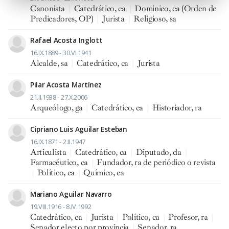
Canonista
|
Catedrático, ca
|
Dominico, ca (Orden de
Predicadores, OP)
|
Jurista
|
Religioso, sa
Rafael Acosta Inglott
16.IX.1889 - 30.VI.1941
Alcalde, sa
|
Catedrático, ca
|
Jurista
Pilar Acosta Martínez
21.II.1938 - 27.X.2006
Arqueólogo, ga
|
Catedrático, ca
|
Historiador, ra
Cipriano Luis Aguilar Esteban
16.IX.1871 - 2.II.1947
Articulista
|
Catedrático, ca
|
Diputado, da
|
Farmacéutico, ca
|
Fundador, ra de periódico o revista
|
Político, ca
|
Químico, ca
Mariano Aguilar Navarro
19.VIII.1916 - 8.IV.1992
Catedrático, ca
|
Jurista
|
Político, ca
|
Profesor, ra
|
Senador electo por provincia
|
Senador, ra