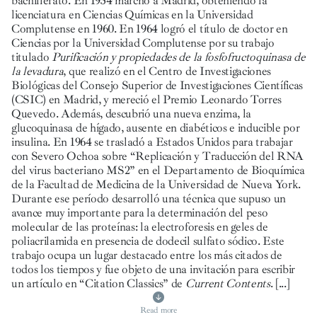
bachillerato. En 1954 marchó a Madrid, obteniendo la
licenciatura en Ciencias Químicas en la Universidad
Complutense en 1960. En 1964 logró el título de doctor en
Ciencias por la Universidad Complutense por su trabajo
titulado
Purificación y propiedades de la fosfofructoquinasa de
la levadura
, que realizó en el Centro de Investigaciones
Biológicas del Consejo Superior de Investigaciones Científicas
(CSIC) en Madrid, y mereció el Premio Leonardo Torres
Quevedo. Además, descubrió una nueva enzima, la
glucoquinasa de hígado, ausente en diabéticos e inducible por
insulina. En 1964 se trasladó a Estados Unidos para trabajar
con Severo Ochoa sobre “Replicación y Traducción del RNA
del virus bacteriano MS2” en el Departamento de Bioquímica
de la Facultad de Medicina de la Universidad de Nueva York.
Durante ese período desarrolló una técnica que supuso un
avance muy importante para la determinación del peso
molecular de las proteínas: la electroforesis en geles de
poliacrilamida en presencia de dodecil sulfato sódico. Este
trabajo ocupa un lugar destacado entre los más citados de
todos los tiempos y fue objeto de una invitación para escribir
un artículo en “Citation Classics” de
Current Contents
.
[...]
Read more