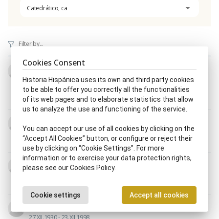
Catedrático, ca
Cookies Consent
Manuel Abejón Adámez
27.II.1940 - 13.XII.2022
Historia Hispánica uses its own and third party cookies
Catedrático, ca
|
Diputado, da parlamentario, ria
|
to be able to offer you correctly all the functionalities
Ingeniero aeronáutico
|
Político, ca
of its web pages and to elaborate statistics that allow
us to analyze the use and functioning of the service.
José Luis Abellán-García González
You can accept our use of all cookies by clicking on the
19.V.1933 - 17.XII.2023
“Accept All Cookies” button, or configure or reject their
Catedrático, ca
|
Filósofo, fa
use by clicking on “Cookie Settings”. For more
information or to exercise your data protection rights,
Ángel Abós Ferrer
please see our Cookies Policy.
1878 - 1952
Catedrático, ca
|
Higienista
|
Médico, ca
Cookie settings
Accept all cookies
José Luis Acebal Lujan
27.XII.1930 - 23.XII.1998