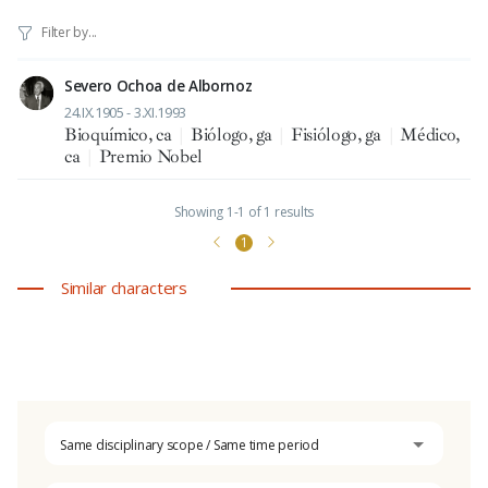
Severo Ochoa de Albornoz
24.IX.1905 - 3.XI.1993
Bioquímico, ca
|
Biólogo, ga
|
Fisiólogo, ga
|
Médico,
ca
|
Premio Nobel
Showing 1-1 of 1 results
1
Similar characters
Same disciplinary scope / Same time period