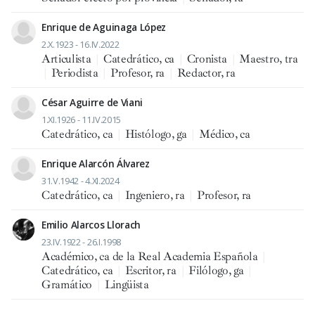
Enrique de Aguinaga López
2.X.1923 - 16.IV.2022
Articulista
|
Catedrático, ca
|
Cronista
|
Maestro, tra
|
Periodista
|
Profesor, ra
|
Redactor, ra
César Aguirre de Viani
1.XI.1926 - 11.IV.2015
Catedrático, ca
|
Histólogo, ga
|
Médico, ca
Enrique Alarcón Álvarez
31.V.1942 - 4.XI.2024
Catedrático, ca
|
Ingeniero, ra
|
Profesor, ra
Emilio Alarcos Llorach
23.IV.1922 - 26.I.1998
Académico, ca de la Real Academia Española
|
Catedrático, ca
|
Escritor, ra
|
Filólogo, ga
|
Gramático
|
Lingüista