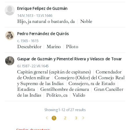
Enrique Felípez de Guzmán
14.IV.1613 - 13.VI.1646
Hijo, ja natural o bastardo, da
|
Noble
Pedro Fernández de Quirós
c. 1565 - 1615
Descubridor
|
Marino
|
Piloto
Gaspar de Guzmán y Pimentel Rivera y Velasco de Tovar
6.I.1587 - 22.VII.1645
Capitán general (capitán de capitanes)
|
Comendador
de Orden militar
|
Consejero (Oidor) del Consejo Real
y Supremo de las Indias
|
Consejero, ra de Estado
|
Estadista
|
Gentilhombre de cámara
|
Gran Canciller
de las Indias
|
Político, ca
|
Valido
Showing 1-12 of 27 results
1
2
3
Similar characters