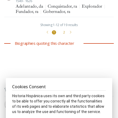
1549 - 1626
Adelantado, da
|
Conquistador, ra
|
Explorador
|
Fundador, ra
|
Gobernador, ra
Showing 1-12 of 19 results
1
2
Biographies quoting this character
Cookies Consent
Historia Hispánica uses its own and third party cookies
to be able to offer you correctly all the functionalities
Jerónimo de Acevedo y Zúñiga
of its web pages and to elaborate statistics that allow
1522 - 1562
us to analyze the use and functioning of the service.
Diplomático, ca
|
Noble