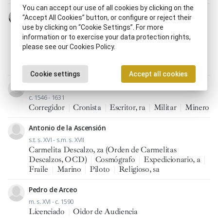
You can accept our use of all cookies by clicking on the
Manuel de Acevedo y Zúñiga
“Accept All Cookies” button, or configure or reject their
1582 - 1583 - 22.III.1653
use by clicking on “Cookie Settings”. For more
Comendador de Orden militar (Edad Moderna)
|
information or to exercise your data protection rights,
Consejero, ra de Estado
|
Embajador, ra
|
Grande de
please see our Cookies Policy.
España
|
Presidente del Consejo de Italia
|
Virrey de
Nápoles
Cookie settings
Accept all cookies
Diego de Aguilar y de Córdoba
c. 1546 - 1631
Corregidor
|
Cronista
|
Escritor, ra
|
Militar
|
Minero
Antonio de la Ascensión
s.t. s. XVI - s.m. s. XVII
Carmelita Descalzo, za (Orden de Carmelitas
Descalzos, OCD)
|
Cosmógrafo
|
Expedicionario, a
|
Fraile
|
Marino
|
Piloto
|
Religioso, sa
Pedro de Arceo
m. s. XVI - c. 1590
Licenciado
|
Oidor de Audiencia