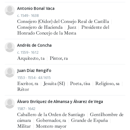
Antonio Bonal Vaca
c. 1549 - 1638
Consejero (Oidor) del Consejo Real de Castilla
|
Consejero de Hacienda
|
Juez
|
Presidente del
Honrado Concejo de la Mesta
Andrés de Concha
c. 1559 - 1612
Arquitecto, ta
|
Pintor, ra
Juan Díaz Rengifo
1553 - 1554 - 4.II.1615
Escritor, ra
|
Jesuita (SI)
|
Poeta, tisa
|
Religioso, sa
|
Rétor
Álvaro Enríquez de Almansa y Álvarez de Vega
1587 - 1642
Caballero de la Orden de Santiago
|
Gentilhombre de
cámara
|
Gobernador, ra
|
Grande de España
|
Militar
|
Montero mayor