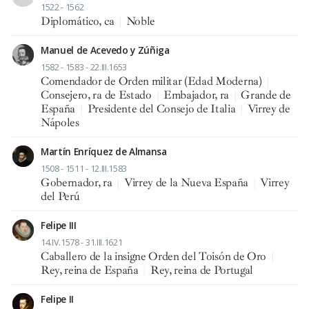
1522 - 1562
Diplomático, ca
|
Noble
Manuel de Acevedo y Zúñiga
1582 - 1583 - 22.III.1653
Comendador de Orden militar (Edad Moderna)
|
Consejero, ra de Estado
|
Embajador, ra
|
Grande de
España
|
Presidente del Consejo de Italia
|
Virrey de
Nápoles
Martín Enríquez de Almansa
1508 - 1511 - 12.III.1583
Gobernador, ra
|
Virrey de la Nueva España
|
Virrey
del Perú
Felipe III
14.IV.1578 - 31.III.1621
Caballero de la insigne Orden del Toisón de Oro
|
Rey, reina de España
|
Rey, reina de Portugal
Felipe II