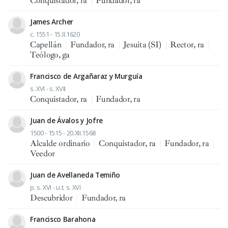
Conquistador, ra
|
Fundador, ra
James Archer
c. 1551 - 15.II.1620
Capellán
|
Fundador, ra
|
Jesuita (SI)
|
Rector, ra
|
Teólogo, ga
Francisco de Argañaraz y Murguía
s. XVI - s. XVII
Conquistador, ra
|
Fundador, ra
Juan de Ávalos y Jofre
1500 - 1515 - 20.XII.1568
Alcalde ordinario
|
Conquistador, ra
|
Fundador, ra
|
Veedor
Juan de Avellaneda Temiño
p. s. XVI - u.t. s. XVI
Descubridor
|
Fundador, ra
Francisco Barahona