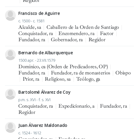
|
Regidor
Francisco de Aguirre
c. 1500 - c. 1581
Alcalde, sa
|
Caballero de la Orden de Santiago
|
Conquistador, ra
|
Encomendero, ra
|
Factor
|
Fundador, ra
|
Gobernador, ra
|
Regidor
Bernardo de Alburquerque
1500 apr. - 23.VII.1579
Dominico, ca (Orden de Predicadores, OP)
|
Fundador, ra
|
Fundador, ra de monasterios
|
Obispo
|
Prior, ra
|
Religioso, sa
|
Teólogo, ga
Bartolomé Álvarez de Coy
p.m. s. XVI - f. s. XVI
Conquistador, ra
|
Expedicionario, a
|
Fundador, ra
|
Regidor
Juan Álvarez Maldonado
c. 1524 - 1612