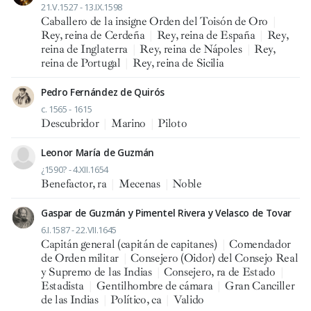
21.V.1527 - 13.IX.1598
Caballero de la insigne Orden del Toisón de Oro
|
Rey, reina de Cerdeña
|
Rey, reina de España
|
Rey,
reina de Inglaterra
|
Rey, reina de Nápoles
|
Rey,
reina de Portugal
|
Rey, reina de Sicilia
Pedro Fernández de Quirós
c. 1565 - 1615
Descubridor
|
Marino
|
Piloto
Leonor María de Guzmán
¿1590? - 4.XII.1654
Benefactor, ra
|
Mecenas
|
Noble
Gaspar de Guzmán y Pimentel Rivera y Velasco de Tovar
6.I.1587 - 22.VII.1645
Capitán general (capitán de capitanes)
|
Comendador
de Orden militar
|
Consejero (Oidor) del Consejo Real
y Supremo de las Indias
|
Consejero, ra de Estado
|
Estadista
|
Gentilhombre de cámara
|
Gran Canciller
de las Indias
|
Político, ca
|
Valido