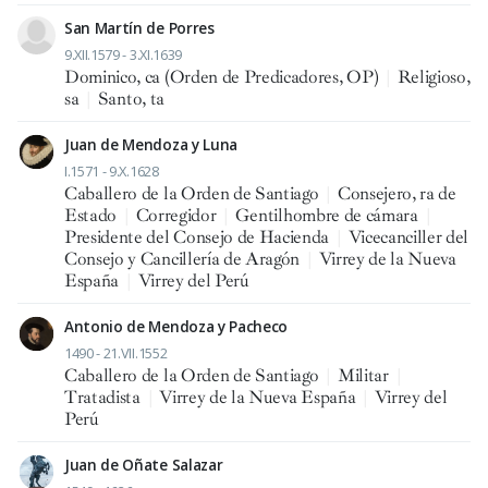
San Martín de Porres
9.XII.1579 - 3.XI.1639
Dominico, ca (Orden de Predicadores, OP)
|
Religioso,
sa
|
Santo, ta
Juan de Mendoza y Luna
I.1571 - 9.X.1628
Caballero de la Orden de Santiago
|
Consejero, ra de
Estado
|
Corregidor
|
Gentilhombre de cámara
|
Presidente del Consejo de Hacienda
|
Vicecanciller del
Consejo y Cancillería de Aragón
|
Virrey de la Nueva
España
|
Virrey del Perú
Antonio de Mendoza y Pacheco
1490 - 21.VII.1552
Caballero de la Orden de Santiago
|
Militar
|
Tratadista
|
Virrey de la Nueva España
|
Virrey del
Perú
Juan de Oñate Salazar