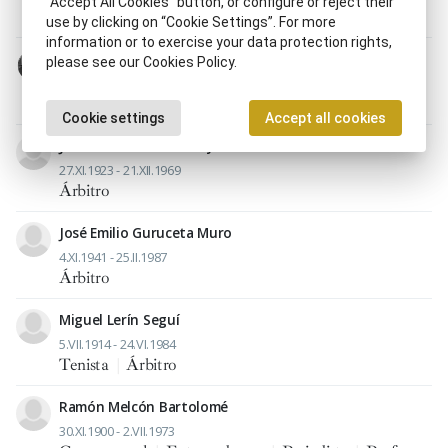
“Accept All Cookies” button, or configure or reject their
Dirigente deportivo
|
Jugador, ra de fútbol
|
Árbitro
use by clicking on “Cookie Settings”. For more
information or to exercise your data protection rights,
Pedro Escartín Morán
please see our Cookies Policy.
10.VIII.1902 - 21.V.1998
Árbitro
Cookie settings
Accept all cookies
Juan Gardeazábal Garay
27.XI.1923 - 21.XII.1969
Árbitro
José Emilio Guruceta Muro
4.XI.1941 - 25.II.1987
Árbitro
Miguel Lerín Seguí
5.VII.1914 - 24.VI.1984
Tenista
|
Árbitro
Ramón Melcón Bartolomé
30.XI.1900 - 2.VII.1973