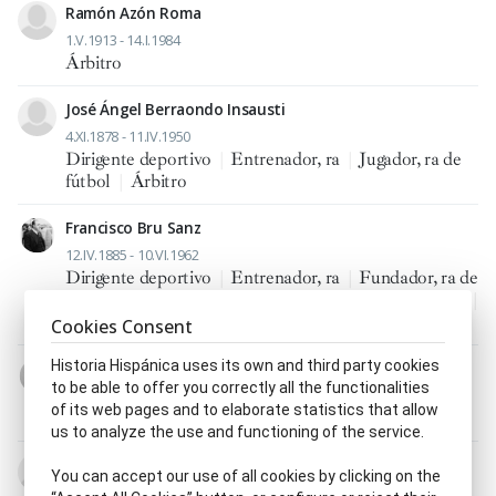
Ramón Azón Roma
1.V.1913 - 14.I.1984
Árbitro
José Ángel Berraondo Insausti
4.XI.1878 - 11.IV.1950
Dirigente deportivo
|
Entrenador, ra
|
Jugador, ra de
fútbol
|
Árbitro
Francisco Bru Sanz
12.IV.1885 - 10.VI.1962
Dirigente deportivo
|
Entrenador, ra
|
Fundador, ra de
periódico o revista
|
Jugador, ra de fútbol
|
Periodista
|
Árbitro
Cookies Consent
Historia Hispánica uses its own and third party cookies
Manuel Castro González
to be able to offer you correctly all the functionalities
3.VIII.1886 - 26.VIII.1944
of its web pages and to elaborate statistics that allow
Entrenador, ra
|
Periodista
|
Redactor, ra
|
Árbitro
us to analyze the use and functioning of the service.
Luis Colina Álvarez
You can accept our use of all cookies by clicking on the
12.VIII.1888 - 22.VII.1956