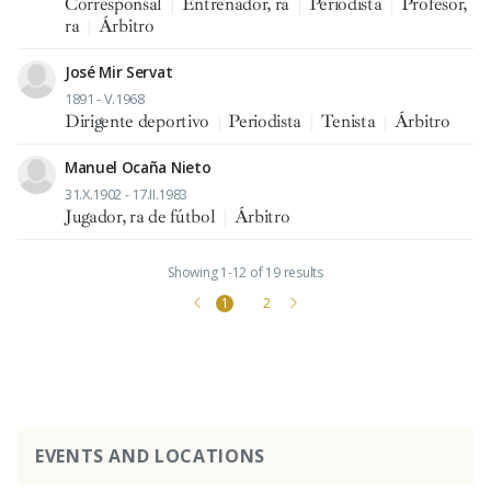
Corresponsal
|
Entrenador, ra
|
Periodista
|
Profesor,
ra
|
Árbitro
José Mir Servat
1891 - V.1968
Dirigente deportivo
|
Periodista
|
Tenista
|
Árbitro
Manuel Ocaña Nieto
31.X.1902 - 17.II.1983
Jugador, ra de fútbol
|
Árbitro
Showing 1-12 of 19 results
1
2
EVENTS AND LOCATIONS