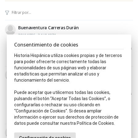
Buenaventura Carreras Durán
28.XI.1886 - 24.VII.1971
Académico, ca de la Real Academia de Medicina y
Consentimiento de cookies
Cirugía de Cádiz
|
Académico, ca de la Real Academia
Nacional de Medicina
|
Catedrático, ca
|
Médico, ca
|
Historia Hispánica utiliza cookies propias y de terceros
Oftalmólogo, ga
para poder ofrecerte correctamente todas las
funcionalidades de sus páginas web y elaborar
Francisco Martín Lagos
estadísticas que permitan analizar el uso y
7.XI.1897 - 4.XI.1972
funcionamiento del servicio.
Académico, ca de la Real Academia de Medicina y
Cirugía de Cádiz
|
Académico, ca de la Real Academia
Puede aceptar que utilicemos todas las cookies,
Nacional de Medicina
|
Académico, ca de la Reial
pulsando el botón “Aceptar Todas las Cookies”, o
Acadèmia de Medicina i Ciènces afins de la Comunitat
configurarlas o rechazar su uso clicando en
Valenciana
|
Catedrático, ca
|
Cirujano, na
|
Médico,
“Configuración de Cookies”. Si desea ampliar
ca
|
Patólogo, ga
información o ejercer sus derechos de protección de
datos puede consultar nuestra Política de Cookies.
Antonio Orozco Acuaviva
13.II.1934 - 21.VII.2000