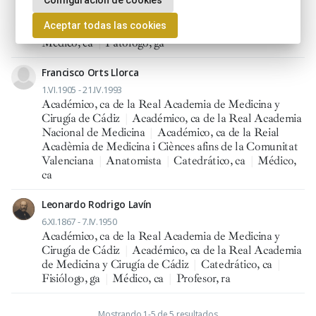
Configuración de cookies
Académico, ca de la Real Academia de Medicina y
Aceptar todas las cookies
Cirugía de Cádiz
|
Catedrático, ca
|
Historiador, ra
|
Médico, ca
|
Patólogo, ga
Francisco Orts Llorca
1.VI.1905 - 21.IV.1993
Académico, ca de la Real Academia de Medicina y
Cirugía de Cádiz
|
Académico, ca de la Real Academia
Nacional de Medicina
|
Académico, ca de la Reial
Acadèmia de Medicina i Ciènces afins de la Comunitat
Valenciana
|
Anatomista
|
Catedrático, ca
|
Médico,
ca
Leonardo Rodrigo Lavín
6.XI.1867 - 7.IV.1950
Académico, ca de la Real Academia de Medicina y
Cirugía de Cádiz
|
Académico, ca de la Real Academia
de Medicina y Cirugía de Cádiz
|
Catedrático, ca
|
Fisiólogo, ga
|
Médico, ca
|
Profesor, ra
Mostrando 1-5 de 5 resultados