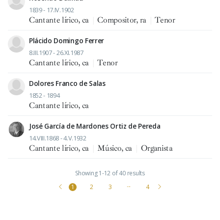
1839 - 17.IV.1902
Cantante lírico, ca
|
Compositor, ra
|
Tenor
Plácido Domingo Ferrer
8.III.1907 - 26.XI.1987
Cantante lírico, ca
|
Tenor
Dolores Franco de Salas
1852 - 1894
Cantante lírico, ca
José García de Mardones Ortiz de Pereda
14.VIII.1868 - 4.V.1932
Cantante lírico, ca
|
Músico, ca
|
Organista
Showing 1-12 of 40 results
1
2
3
···
4