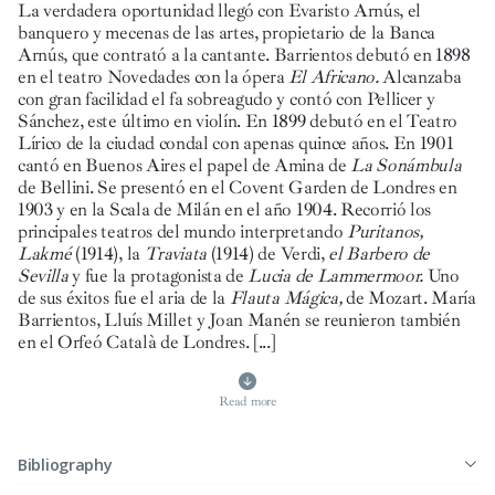
La verdadera oportunidad llegó con Evaristo Arnús, el
banquero y mecenas de las artes, propietario de la Banca
Arnús, que contrató a la cantante. Barrientos debutó en 1898
en el teatro Novedades con la ópera
El Africano.
Alcanzaba
con gran facilidad el fa sobreagudo y contó con Pellicer y
Sánchez, este último en violín. En 1899 debutó en el Teatro
Lírico de la ciudad condal con apenas quince años. En 1901
cantó en Buenos Aires el papel de Amina de
La Sonámbula
de Bellini. Se presentó en el Covent Garden de Londres en
1903 y en la Scala de Milán en el año 1904. Recorrió los
principales teatros del mundo interpretando
Puritanos,
Lakmé
(1914), la
Traviata
(1914) de Verdi,
el Barbero de
Sevilla
y fue la protagonista de
Lucia de Lammermoor.
Uno
de sus éxitos fue el aria de la
Flauta Mágica,
de Mozart. María
Barrientos, Lluís Millet y Joan Manén se reunieron también
en el Orfeó Català de Londres.
[...]
Read more
Bibliography