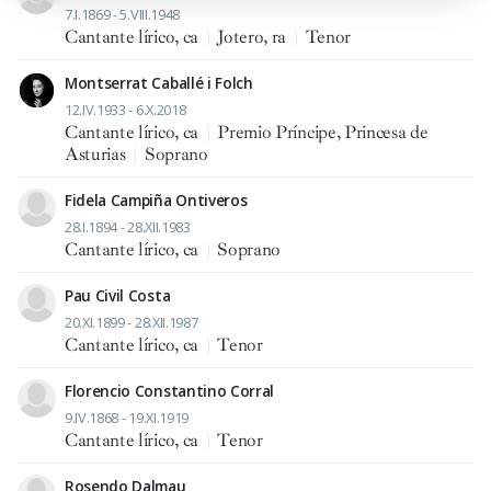
7.I.1869 - 5.VIII.1948
Cantante lírico, ca
|
Jotero, ra
|
Tenor
Montserrat Caballé i Folch
12.IV.1933 - 6.X.2018
Cantante lírico, ca
|
Premio Príncipe, Princesa de
Asturias
|
Soprano
Fidela Campiña Ontiveros
28.I.1894 - 28.XII.1983
Cantante lírico, ca
|
Soprano
Pau Civil Costa
20.XI.1899 - 28.XII.1987
Cantante lírico, ca
|
Tenor
Florencio Constantino Corral
9.IV.1868 - 19.XI.1919
Cantante lírico, ca
|
Tenor
Rosendo Dalmau