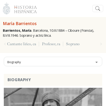
María Barrientos
Barrientos, María
.
Barcelona, 10.III.1884 –
Ciboure
(Francia),
8.VIII.1946. Soprano y actriz lírica.
Cantante lírico, ca
Profesor, ra
Soprano
Biography
BIOGRAPHY