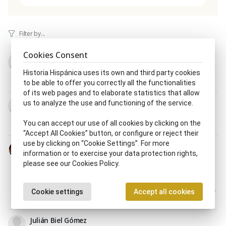
Cookies Consent
Lorenzo Abruñedo Zueros
10.VIII.1836 - 14.X.1902
Historia Hispánica uses its own and third party cookies
Cantante lírico, ca
|
Empresario, ria teatral
to be able to offer you correctly all the functionalities
of its web pages and to elaborate statistics that allow
Tomás de Azula y Uríen
us to analyze the use and functioning of the service.
7.III.1830 - I-II.1885
You can accept our use of all cookies by clicking on the
Barítono
|
Cantante lírico, ca
“Accept All Cookies” button, or configure or reject their
use by clicking on “Cookie Settings”. For more
Teresa Berganza Vargas
information or to exercise your data protection rights,
16.III.1933 - 13.V.2022
please see our Cookies Policy.
Académico, ca de la Real Academia de Bellas Artes de
San Fernando
|
Cantante lírico, ca
|
Catedrático, ca
|
Mezzosoprano
|
Premio Príncipe, Princesa de Asturias
Cookie settings
Accept all cookies
|
Profesor, ra
Julián Biel Gómez