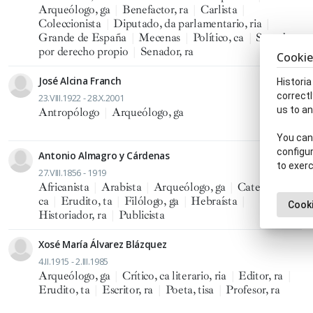
Arqueólogo, ga
|
Benefactor, ra
|
Carlista
|
Coleccionista
|
Diputado, da parlamentario, ria
|
Grande de España
|
Mecenas
|
Político, ca
|
Senador
por derecho propio
|
Senador, ra
Cookie
José Alcina Franch
Historia
correctl
23.VIII.1922 - 28.X.2001
us to an
Antropólogo
|
Arqueólogo, ga
You can 
configur
Antonio Almagro y Cárdenas
to exerc
27.VIII.1856 - 1919
Africanista
|
Arabista
|
Arqueólogo, ga
|
Catedrático,
ca
|
Erudito, ta
|
Filólogo, ga
|
Hebraísta
|
Cooki
Historiador, ra
|
Publicista
Xosé María Álvarez Blázquez
4.II.1915 - 2.III.1985
Arqueólogo, ga
|
Crítico, ca literario, ria
|
Editor, ra
|
Erudito, ta
|
Escritor, ra
|
Poeta, tisa
|
Profesor, ra