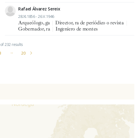
Rafael Álvarez Sereix
28.XI.1856 - 26.V.1946
Arqueólogo, ga
|
Director, ra de periódico o revista
|
Gobernador, ra
|
Ingeniero de montes
of 232 results
3
···
20