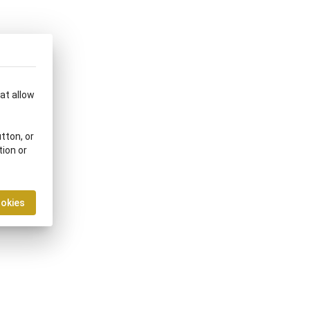
hat allow
tton, or
tion or
ookies