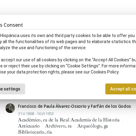
s Consent
Martín Almagro Basch
 Hispánica uses its own and third party cookies to be able to offer you
y all the functionalities of its web pages and to elaborate statistics t
17.IV.1911 - 28.VIII.1984
alyze the use and functioning of the service.
Arqueólogo, ga
|
Catedrático, ca
|
Historiador, ra
|
Museólogo
accept our use of all cookies by clicking on the “Accept All Cookies” bu
e or reject their use by clicking on “Cookie Settings”. For more informa
Pere Alsius i Torrent
ise your data protection rights, please see our Cookies Policy.
1839 - 20.II.1915
Arqueólogo, ga
|
Erudito, ta
|
Farmacéutico, ca
|
Geólogo
e settings
Accept all c
Francisco de Paula Álvarez-Ossorio y Farfán de los Godos
31.V.1868 - 16.VI.1953
Académico, ca de la Real Academia de la Historia
|
Anticuario
|
Archivero, ra
|
Arqueólogo, ga
|
Bibliotecario, ria