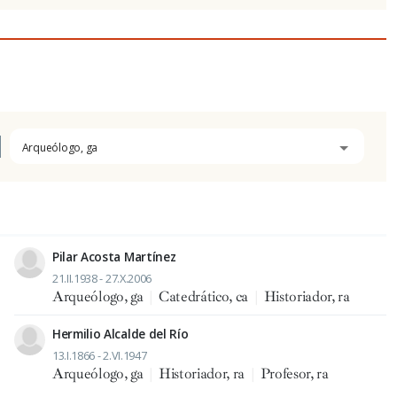
Arqueólogo, ga
Pilar Acosta Martínez
21.II.1938 - 27.X.2006
Arqueólogo, ga
|
Catedrático, ca
|
Historiador, ra
Hermilio Alcalde del Río
13.I.1866 - 2.VI.1947
Arqueólogo, ga
|
Historiador, ra
|
Profesor, ra