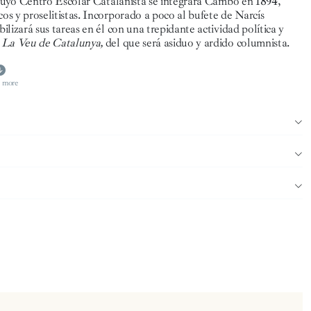
cuyo Centro Escolar Catalanista se integrará Cambó en 1894,
s y proselitistas. Incorporado a poco al bufete de Narcís
izará sus tareas en él con una trepidante actividad política y
—
La Veu de Catalunya,
del que será asiduo y ardido columnista.
 more