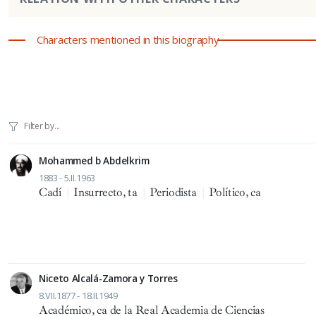
Characters mentioned in this biography
Mohammed b Abdelkrim
1883 - 5.II.1963
Cadí
|
Insurrecto, ta
|
Periodista
|
Político, ca
Niceto Alcalá-Zamora y Torres
8.VII.1877 - 18.II.1949
Académico, ca de la Real Academia de Ciencias