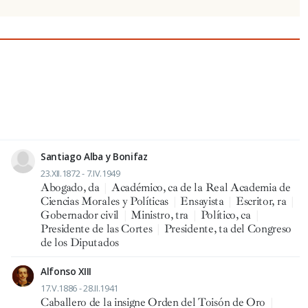
Santiago Alba y Bonifaz
23.XII.1872 - 7.IV.1949
Abogado, da
|
Académico, ca de la Real Academia de
Ciencias Morales y Políticas
|
Ensayista
|
Escritor, ra
|
Gobernador civil
|
Ministro, tra
|
Político, ca
|
Presidente de las Cortes
|
Presidente, ta del Congreso
de los Diputados
Alfonso XIII
17.V.1886 - 28.II.1941
Caballero de la insigne Orden del Toisón de Oro
|