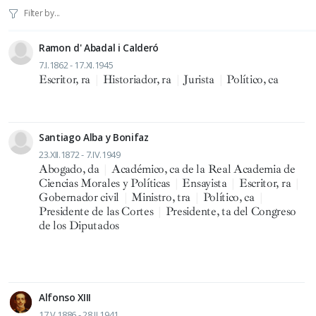
Ramon d' Abadal i Calderó
7.I.1862 - 17.XI.1945
Escritor, ra
|
Historiador, ra
|
Jurista
|
Político, ca
Santiago Alba y Bonifaz
23.XII.1872 - 7.IV.1949
Abogado, da
|
Académico, ca de la Real Academia de
Ciencias Morales y Políticas
|
Ensayista
|
Escritor, ra
|
Gobernador civil
|
Ministro, tra
|
Político, ca
|
Presidente de las Cortes
|
Presidente, ta del Congreso
de los Diputados
Alfonso XIII
17.V.1886 - 28.II.1941