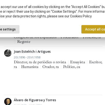
Historia
|
Académico, ca de la Real Academia
accept our use of all cookies by clicking on the “Accept All Cookies” bu
Española
|
Caballero de la insigne Orden del Toisón de
e or reject their use by clicking on “Cookie Settings”. For more informa
Oro
|
Caballero de Orden militar
|
Diplomático, ca
|
ise your data protection rights, please see our Cookies Policy.
Diputado, da parlamentario, ria
|
Economista
|
Escritor, ra
|
Estadista
|
Gobernador civil
|
Historiador, ra
|
Ministro, tra
|
Político, ca
|
e settings
Accept all c
Presidente del Consejo de Ministros
|
Presidente, ta del
Congreso de los Diputados
|
Procurador
|
Profesor, ra
|
Regente
Joan Estelrich i Artigues
20.I.1896 - 20.VI.1958
Director, ra de periódico o revista
|
Ensayista
|
Escritor,
ra
|
Humanista
|
Orador, ra
|
Político, ca
Álvaro de Figueroa y Torres