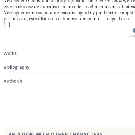
Verdaguer i Callís, uno de los propulsores del
Centre Català,
en 
convirtiéndose de inmediato en uno de sus elementos más dinámico
Verdaguer como su pasante más distinguido y predilecto, compatibil
periodística, esta última en el famoso semanario —luego diario
[...]
Read
Works
Bibliography
Author/s
RELATION WITH OTHER CHARACTERS