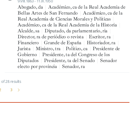
9.VIII.1863 - 11.IX.1950
Abogado, da
|
Académico, ca de la Real Academia de
Bellas Artes de San Fernando
|
Académico, ca de la
Real Academia de Ciencias Morales y Políticas
|
Académico, ca de la Real Academia de la Historia
|
Alcalde, sa
|
Diputado, da parlamentario, ria
|
Director, ra de periódico o revista
|
Escritor, ra
|
Financiero
|
Grande de España
|
Historiador, ra
|
Jurista
|
Ministro, tra
|
Político, ca
|
Presidente de
Gobierno
|
Presidente, ta del Congreso de los
Diputados
|
Presidente, ta del Senado
|
Senador
electo por provincia
|
Senador, ra
of 28 results
2
3