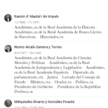
Ramón d' Abadal i de Vinyals
1.X.1888 - 17.I.1970
Académico, ca de la Real Academia de la Historia
|
Académico, ca de la Reial Academia de Bones Lletres
de Barcelona
|
Historiador, ra
Niceto Alcalá-Zamora y Torres
8.VII.1877 - 18.II.1949
Académico, ca de la Real Academia de Ciencias
Morales y Políticas
|
Académico, ca de la Real
Academia de Jurisprudencia y Legislación
|
Académico,
ca de la Real Academia Española
|
Diputado, da
parlamentario, ria
|
Jurista
|
Letrado del Consejo de
Estado
|
Ministro, tra
|
Orador, ra
|
Político, ca
|
Presidente de Gobierno
|
Presidente de la República
|
Profesor, ra
Melquíades Álvarez y González Posada
17.V.1864 - 22.VIII.1936