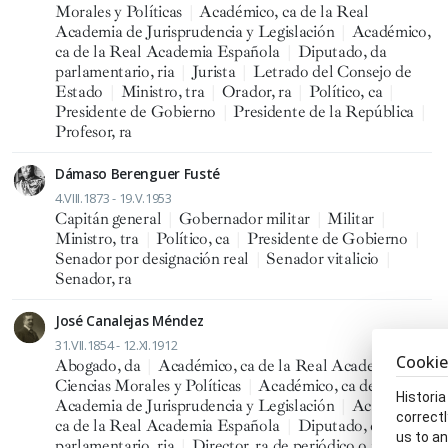
Morales y Políticas
|
Académico, ca de la Real
Academia de Jurisprudencia y Legislación
|
Académico,
ca de la Real Academia Española
|
Diputado, da
parlamentario, ria
|
Jurista
|
Letrado del Consejo de
Estado
|
Ministro, tra
|
Orador, ra
|
Político, ca
|
Presidente de Gobierno
|
Presidente de la República
|
Profesor, ra
Dámaso Berenguer Fusté
4.VIII.1873 - 19.V.1953
Capitán general
|
Gobernador militar
|
Militar
|
Ministro, tra
|
Político, ca
|
Presidente de Gobierno
|
Senador por designación real
|
Senador vitalicio
|
Senador, ra
José Canalejas Méndez
31.VII.1854 - 12.XI.1912
Cookie
Abogado, da
|
Académico, ca de la Real Academia de
Ciencias Morales y Políticas
|
Académico, ca de la Real
Historia
Academia de Jurisprudencia y Legislación
|
Académico,
correctl
ca de la Real Academia Española
|
Diputado, da
us to an
parlamentario, ria
|
Director, ra de periódico o revista
|