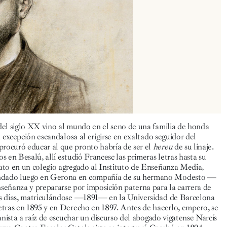
 del siglo XX vino al mundo en el seno de una familia de honda
la excepción escandalosa al erigirse en exaltado seguidor del
procuró educar al que pronto habría de ser el
hereu
de su linaje.
s en Besalú, allí estudió Francesc las primeras letras hasta su
rato en un colegio agregado al Instituto de Enseñanza Media,
ecindado luego en Gerona en compañía de su hermano Modesto —
señanza y prepararse por imposición paterna para la carrera de
 sus días, matriculándose —1891— en la Universidad de Barcelona
Letras en 1895 y en Derecho en 1897. Antes de hacerlo, empero, se
anista a raíz de escuchar un discurso del abogado vigatense Narcís