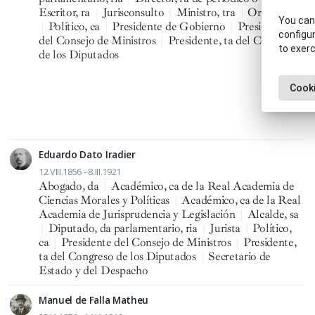
Escritor, ra
|
Jurisconsulto
|
Ministro, tra
|
Orador, ra
You can 
|
Político, ca
|
Presidente de Gobierno
|
Presidente
configur
del Consejo de Ministros
|
Presidente, ta del Congreso
to exerc
de los Diputados
Cooki
Eduardo Dato Iradier
12.VIII.1856 - 8.III.1921
Abogado, da
|
Académico, ca de la Real Academia de
Ciencias Morales y Políticas
|
Académico, ca de la Real
Academia de Jurisprudencia y Legislación
|
Alcalde, sa
|
Diputado, da parlamentario, ria
|
Jurista
|
Político,
ca
|
Presidente del Consejo de Ministros
|
Presidente,
ta del Congreso de los Diputados
|
Secretario de
Estado y del Despacho
Manuel de Falla Matheu