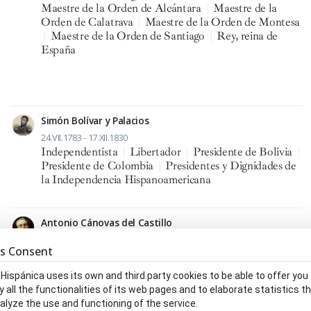
Maestre de la Orden de Alcántara
|
Maestre de la
Orden de Calatrava
|
Maestre de la Orden de Montesa
|
Maestre de la Orden de Santiago
|
Rey, reina de
España
Simón Bolívar y Palacios
24.VII.1783 - 17.XII.1830
Independentista
|
Libertador
|
Presidente de Bolivia
|
Presidente de Colombia
|
Presidentes y Dignidades de
la Independencia Hispanoamericana
Antonio Cánovas del Castillo
8.II.1828 - 8.VIII.1897
s Consent
Abogado, da
|
Académico, ca de la Real Academia de
Bellas Artes de San Fernando
|
Académico, ca de la
 Hispánica uses its own and third party cookies to be able to offer you
Real Academia de Ciencias Morales y Políticas
|
y all the functionalities of its web pages and to elaborate statistics t
Académico, ca de la Real Academia de Jurisprudencia y
alyze the use and functioning of the service.
Legislación
|
Académico, ca de la Real Academia de la